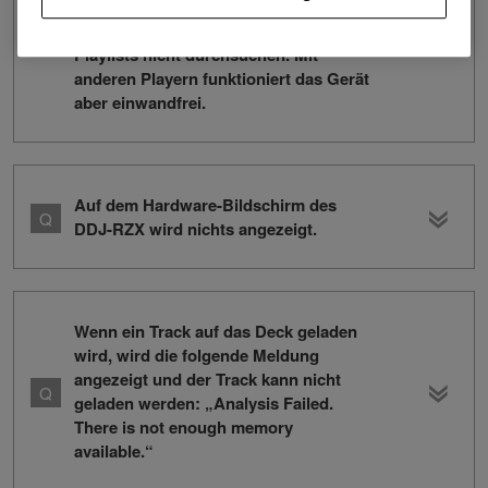
das Gerät an einem CDJ-3000X
verbinde, kann ich die Tracks oder
Playlists nicht durchsuchen. Mit
anderen Playern funktioniert das Gerät
aber einwandfrei.
Auf dem Hardware-Bildschirm des
DDJ-RZX wird nichts angezeigt.
Wenn ein Track auf das Deck geladen
wird, wird die folgende Meldung
angezeigt und der Track kann nicht
geladen werden: „Analysis Failed.
There is not enough memory
available.“