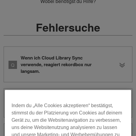
Wobei benötigst du Hilfe?
Fehlersuche
Wenn ich Cloud Library Sync
verwende, reagiert rekordbox nur
langsam.
Der Ton der aufgezeichneten Datei ist
Indem du „Alle Cookies akzeptieren“ bestätigst,
verzerrt.
stimmst du der Platzierung von Cookies auf deinem
Gerät zu, um die Websitenavigation zu verbessern,
uns deine Websitenutzung analysieren zu lassen
Die Meldung „Windows protected your
und unsere Marketing- und Werbebemühungen zu