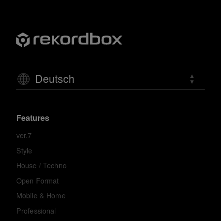
Deutsch
Features
ver.7
Style
House / Techno
Open Format
Mobile & Home
Professional