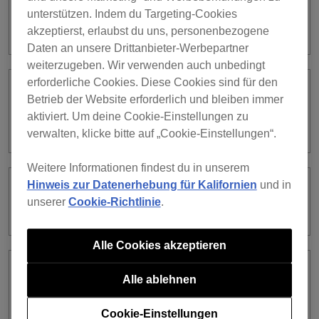
PC“ wird angezeigt und rekordbox
unterstützen. Indem du Targeting-Cookies
kann nicht installiert werden.
akzeptierst, erlaubst du uns, personenbezogene
Daten an unsere Drittanbieter-Werbepartner
weiterzugeben. Wir verwenden auch unbedingt
erforderliche Cookies. Diese Cookies sind für den
[Vocal] unter den Trackanalyse-
Betrieb der Website erforderlich und bleiben immer
Einstellungen ist ausgegraut und kann
aktiviert. Um deine Cookie-Einstellungen zu
nicht ausgewählt werden.
verwalten, klicke bitte auf „Cookie-Einstellungen“.
Weitere Informationen findest du in unserem
Hinweis zur Datenerhebung für Kalifornien
und in
Es ist keine Anmeldung bei
unserer
Cookie-Richtlinie
.
SoundCloud möglich.
Alle Cookies akzeptieren
Ich habe Tracks und Playlists von
Alle ablehnen
rekordbox ver. 7 auf ein USB-
Speichergerät exportiert, aber wenn ich
Cookie-Einstellungen