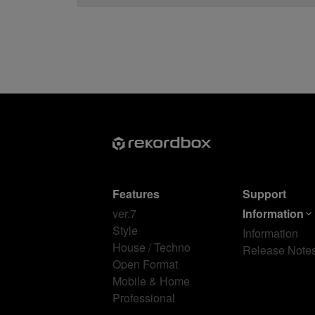
Features
Support
ver.7
Information
Style
Information
House / Techno
Release Note
Open Format
Mobile & Home
Professional