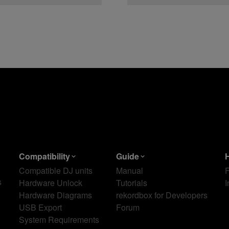
Compatibility
Guide
Compatible DJ units
Manual
s
Hardware Unlock
Tutorials
I
Hardware Diagrams
rekordbox for Developers
USB Export
Forum
System Requirements