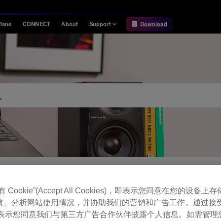
lans
CONNECT
About
Support
Download
Information
Compatibility
Information
Compatible DJ units
Release Notes
Hardware Unlock
Hardware Diagrams
USB Export
System
Requirements
Cookie”(Accept All Cookies)，即表示您同意在您的设备上存储
FAQ
航、分析网站使用情况，并协助我们的营销和广告工作。通过接
，即表示您同意我们与第三方广告合作伙伴披露个人信息。如需管理您的 