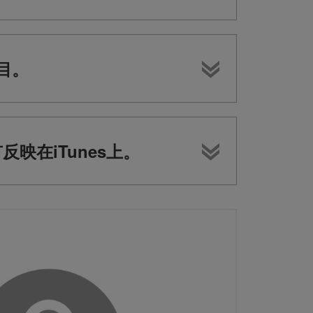
目。
映在iTunes上。