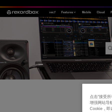
ver.7
Features
Mobile
Cloud
P
Style
House / Techno
Open Format
Mobile & Home
Professional
点击“接受所有 
增强网站导
Cookie