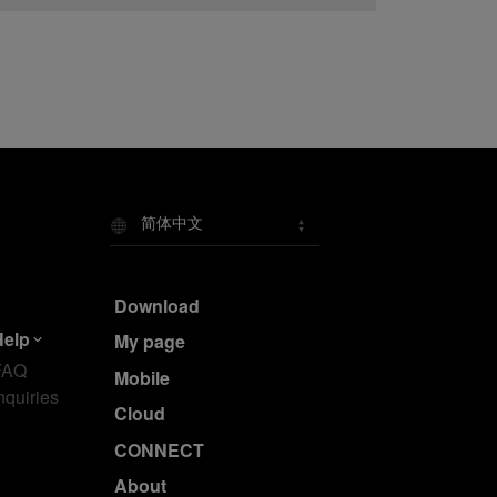
简体中文
Download
Help
My page
FAQ
Mobile
nquiries
Cloud
CONNECT
About