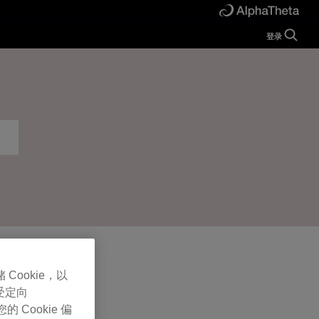
登录
Guide
Help
Manual
FAQ
Tutorials
Inquiries
rekordbox for
Developers
Forum
 Cookie，以
受定向
Cookie 偏