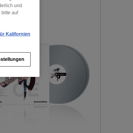
derlich und
bitte auf
r Kalifornien
stellungen