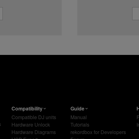
Compatibility
Guide
Compatible DJ units
Manual
s
Hardware Unlock
Tutorials
I
Hardware Diagrams
rekordbox for Developers