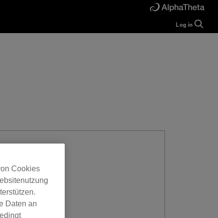
Log in
Guide
Help
Manual
FAQ
Tutorials
Inquiries
rekordbox for
Developers
Forum
 von Cookies
Websitenutzung
erstützen.
ne Daten an
edingt