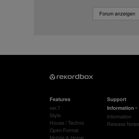
Forum anzeigen
Features
Support
ver.7
Information
Style
Information
House / Techno
Release Note
Open Format
Mobile & Home