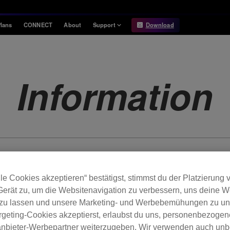
lans
CONNECT
About
Support
Download
Information
Compatibility
Information
Compatible DJ units
Information
Release Notes
Hardware Unlock
Hardware Diagrams
USB Export
System
Requirements
le Cookies akzeptieren“ bestätigst, stimmst du der Platzierung
Gerät zu, um die Websitenavigation zu verbessern, uns deine 
 zu lassen und unsere Marketing- und Werbebemühungen zu unt
rgeting-Cookies akzeptierst, erlaubst du uns, personenbezoge
tanbieter-Werbepartner weiterzugeben. Wir verwenden auch unb