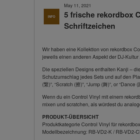
May 11, 2021
5 frische rekordbox 
INFO
Schriftzeichen
Wir haben eine Kollektion von rekordbox Con
jeweils einen anderen Aspekt der DJ-Kultur 
Die speziellen Designs enthalten Kanji – di
Schutzumschlag jedes Sets und auf den Plat
(繋)”, “Scratch (擦)”, “Jump (舞)”, or “Dance (
Wenn du ein Control Vinyl mit einem rekor
mixen und scratchen, als würdest du analog
PRODUKT-ÜBERSICHT
Produktkategorie Control Vinyl für rekordbo
Modellbezeichnung: RB-VD2-K / RB-VD2-