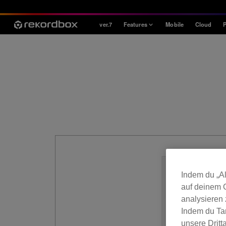
ver.7
Features
Mobile
Cloud
P
Style
House / Techno
Open Format
Mobile & Home
Professional
Indem du „Al
auf deinem 
analysieren
Indem du Ta
unsere Drit