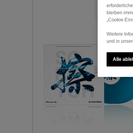
erforderlich
bleiben imme
„Cookie-Eins
Weitere Info
und in unse
Alle abl