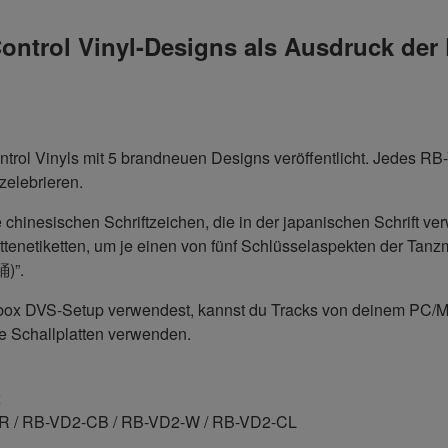
Control Vinyl-Designs als Ausdruck der 
trol Vinyls mit 5 brandneuen Designs veröffentlicht. Jedes RB-
zelebrieren.
e chinesischen Schriftzeichen, die in der japanischen Schrift 
tenetiketten, um je einen von fünf Schlüsselaspekten der Tanz
踊)”.
dbox DVS-Setup verwendest, kannst du Tracks von deinem PC/M
e Schallplatten verwenden.
x
CR / RB-VD2-CB / RB-VD2-W / RB-VD2-CL