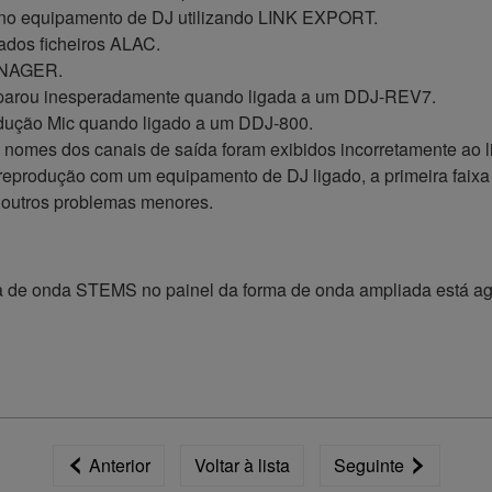
Y no equipamento de DJ utilizando LINK EXPORT.
nados ficheiros ALAC.
MANAGER.
parou inesperadamente quando ligada a um DDJ-REV7.
rodução Mic quando ligado a um DDJ-800.
omes dos canais de saída foram exibidos incorretamente ao l
 reprodução com um equipamento de DJ ligado, a primeira faixa
 outros problemas menores.
ma de onda STEMS no painel da forma de onda ampliada está ago
Anterior
Voltar à lista
Seguinte