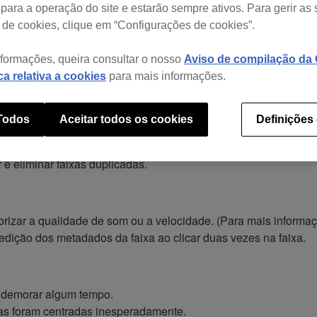
para a operação do site e estarão sempre ativos. Para gerir as
 de cookies, clique em “Configurações de cookies”.
nformações, queira consultar o nosso
Aviso de compilação da C
ica relativa a cookies
para mais informações.
ada.
ionada.
 Todos
Aceitar todos os cookies
Definições
icionada.
 faixas TIDAL offline.
e eliminar faixas duplicadas.
orizar a qualidade de som ou a velocidade. (Para mais informaç
edição dos metadados da faixa ao clicar duas vezes na faixa.
 demorar algum tempo.
as foram centradas inesperadamente.