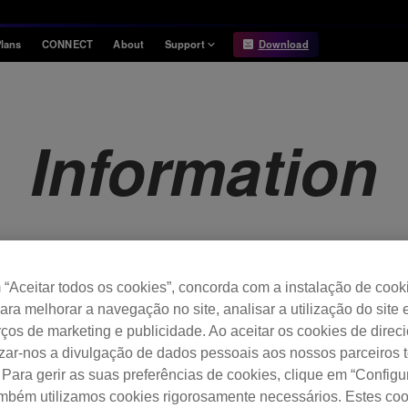
lans
CONNECT
About
Support
Download
Information
Compatibility
Information
Compatible DJ units
Information
Release Notes
Hardware Unlock
Hardware Diagrams
USB Export
System
Requirements
“Aceitar todos os cookies”, concorda com a instalação de cook
rdbox ver. 7.0.4 .
para melhorar a navegação no site, analisar a utilização do site 
ços de marketing e publicidade. Ao aceitar os cookies de dire
izar-nos a divulgação de dados pessoais aos nossos parceiros t
 Para gerir as suas preferências de cookies, clique em “Config
ambém utilizamos cookies rigorosamente necessários. Estes co