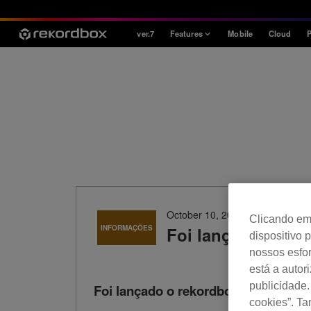
ver.7
Features
Mobile
Cloud
P
Style
House / Techno
Open Format
Mobile & Home
Professional
October 10, 2024
Clicando em 
INFORMAÇÕES
Foi lançado o reko
dispositivo 
nossos esfor
está a autor
publicidade.
Foi lançado o rekordbox ver. 7.0.4 .
cookies”. T