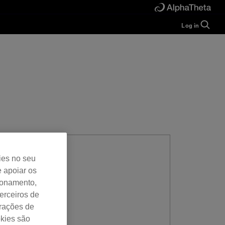
Log in
Guide
Help
Manual
FAQ
Tutorials
Inquiries
rekordbox for
Developers
Forum
ies no seu
e apoiar os
cionamento,
erceiros de
urações de
okies são