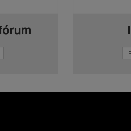
 fórum
R