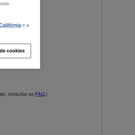
 suas
alifórnia
e a
 de cookies
ão, consultar as
FAQ
.)