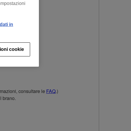
“Impostazioni
dati in
ioni cookie
ormazioni, consultare le
FAQ
.)
l brano.