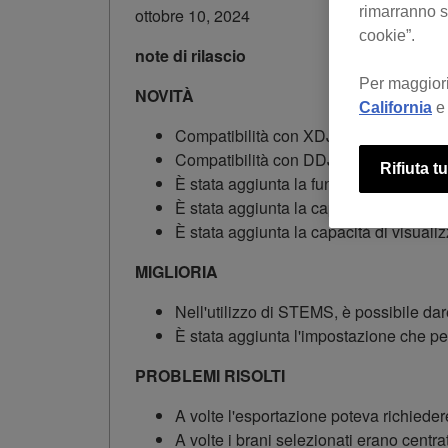
rimarranno se
ottobre 10, 2024
cookie”.
note di rilascio
Per maggiori
NOVITÀ
California
e 
Compatibilità con XDJ-AZ aggiunta.
Compatibilità con DDJ-GRV6 aggiunta
Rifiuta tu
È stata aggiunta la funzione GROOVE
È stata aggiunta la capacità di riprodur
È stata aggiunta la capacità di visualiz
MIGLIORIA
Nell'utilizzo di STEMS, è possibile dare 
È stata aggiunta l'impostazione che per
PROBLEMI RISOLTI
A volte l'esportazione poteva richiede
A volte i brani selezionati erano centra