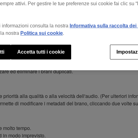
mpre attivi. Per gestire le tue preferenze sui cookie fai clic su 
 informazioni consulta la nostra
Informativa sulla raccolta dei 
la nostra
Politica sui cookie
.
.
tti
Accetta tutti i cookie
Impostaz
 CIRCUIT.
re i brani TIDAL offline.
zare ed eliminare i brani duplicati.
priorità alla qualità o alla velocità dell'audio. (Per ulteriori inf
mette di modificare i metadati del brano, cliccando due volte su
re molto tempo.
ti in modo imprevisto.