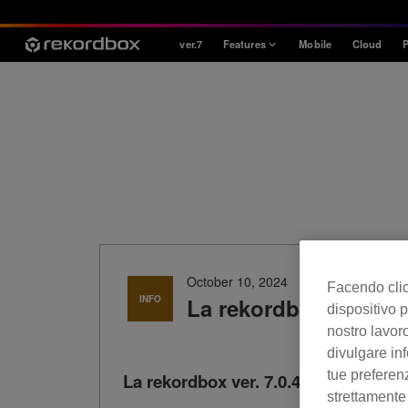
ver.7
Features
Mobile
Cloud
P
Style
House / Techno
Open Format
Mobile & Home
Professional
October 10, 2024
Facendo clic 
INFO
La rekordbox ver. 7.0.
dispositivo p
nostro lavoro
divulgare inf
tue preferen
La rekordbox ver. 7.0.4 è stata rilasci
strettamente