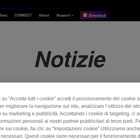
lans
CONNECT
About
Support
Download
Information
Compatibility
Information
Compatible DJ units
Notizie
Release Notes
Hardware Unlock
Hardware Diagrams
USB Export
System
Requirements
su “Accetta tutti i cookie” accetti il posizionamento dei cookie s
4 è stata rilasciata.
er migliorare la navigazione sul sito, analizzare l’utilizzo del sito
 su marketing e pubblicità. Accettando i cookie di targeting, ci a
ormazioni personali ai nostri partner pubblicitari di terze parti. P
ze sui cookie, fai clic su “Impostazioni cookie” Utilizziamo anch
ata.
 necessari. Questi cookie sono necessari per il funzionamento d