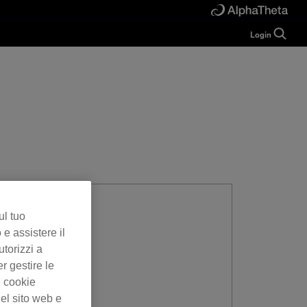
Login
Guide
Help
Manual
FAQ
Tutorials
Inquiries
rekordbox for
Developers
Forum
ul tuo
 e assistere il
utorizzi a
er gestire le
e cookie
el sito web e