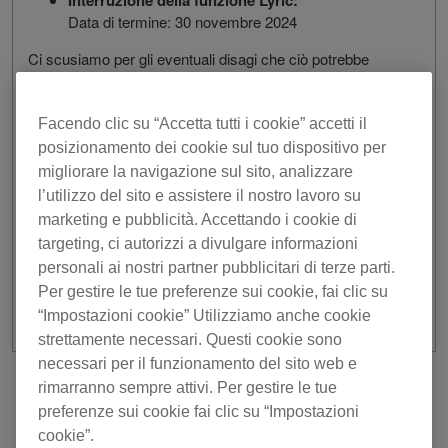
Interruzione della funzione Lyric:
Data di termine: 30 novembre 2024
Ci scusiamo per gli eventuali disagi che ciò potrebbe
causare. Il nostro team è impegnato a fornire prodotti e
servizi sempre migliori in futuro.
Facendo clic su “Accetta tutti i cookie” accetti il
Per informazioni dettagliate sulla fatturazione degli
posizionamento dei cookie sul tuo dispositivo per
abbonamenti in relazione alla cessazione della funzione
migliorare la navigazione sul sito, analizzare
Lyric, consultare le nostre
FAQ
.
l’utilizzo del sito e assistere il nostro lavoro su
Per qualsiasi domanda dopo aver letto le FAQ, si prega di
marketing e pubblicità. Accettando i cookie di
contattare il nostro team di assistenza.
targeting, ci autorizzi a divulgare informazioni
personali ai nostri partner pubblicitari di terze parti.
The rekordbox Team
Per gestire le tue preferenze sui cookie, fai clic su
“Impostazioni cookie” Utilizziamo anche cookie
strettamente necessari. Questi cookie sono
necessari per il funzionamento del sito web e
rimarranno sempre attivi. Per gestire le tue
precedente
Torna all'elenco
preferenze sui cookie fai clic su “Impostazioni
prossimo
cookie”.