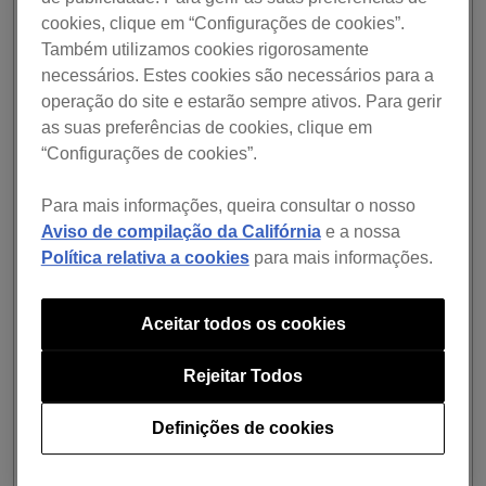
XDJ-XZ (ver. 1.23 ou posterior)
cookies, clique em “Configurações de cookies”.
Também utilizamos cookies rigorosamente
XDJ-RX3 (ver. 1.11 ou posterior)
necessários. Estes cookies são necessários para a
MELHORADO
operação do site e estarão sempre ativos. Para gerir
as suas preferências de cookies, clique em
Suporte para ficheiros Lossless (FLAC) no novo
“Configurações de cookies”.
plano Hi-Fi do TIDAL.
O Model Number do dispositivo de iluminação é
agora apresentado no ecrã da FIXTURE LIBRARY
Para mais informações, queira consultar o nosso
modo LIGHTING.
Aviso de compilação da Califórnia
e a nossa
Política relativa a cookies
para mais informações.
CORRIGIDO
Falha potencial ao carregar e reproduzir uma faixa
Aceitar todos os cookies
no Mac.
Falha potencial ao clicar em [Atualizar Coleção].
Rejeitar Todos
Ocasionalmente, a função Lyric não funcionou no
Windows.
No Mac com o chip M1 da Apple com macOS
Definições de cookies
Monterey, ocorreu um congelamento durante vários
minutos ao iniciar o rekordbox pela primeira vez ou