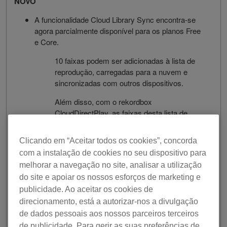
NOVO
A funcionalidade Cloud Library Sync encontra-se
agora parcialmente disponível para os planos Free
e Core.
10 faixas podem ser adicionadas à lista de
reprodução, carregadas para a nuvem e
sincronizadas com outros dispositivos.
Além disso, com o rekordbox
CloudDirectPlay, as faixas desta lista de
reprodução estarão igualmente disponíveis
no CDJ-3000.
Clicando em “Aceitar todos os cookies”, concorda
com a instalação de cookies no seu dispositivo para
Suporte para dispositivos de armazenamento USB
formatados para exFAT e cartões SD.
melhorar a navegação no site, analisar a utilização
do site e apoiar os nossos esforços de marketing e
O seguinte equipamento de DJ suporta
publicidade. Ao aceitar os cookies de
exFAT.
direcionamento, está a autorizar-nos a divulgação
CDJ-3000 (ver. 1.20 ou posterior)
de dados pessoais aos nossos parceiros terceiros
de publicidade. Para gerir as suas preferências de