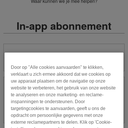
Waar kunnen we je mee helpen?
In-app abonnement
Wat zijn de voordelen van een
abonnement uit de app?
Door op "Alle cookies aanvaarden" te klikken,
verklaart u zich ermee akkoord dat we cookies op
uw apparaat plaatsen om de navigatie op onze
Moet ik me aanmelden voor een
website te verbeteren, het gebruik van onze website
abonnement uit de app om te kunnen
te analyseren en onze marketing- en reclame-
DJ-en terwijl ik verbonden ben met een
inspanningen te ondersteunen. Door
ondersteunde controller / All-in-one DJ
targetingcookies te aanvaarden, geeft u ons de
systeem?
opdracht om persoonlijke gegevens met onze
externe reclamepartners te delen. Klik op 'Cookie-