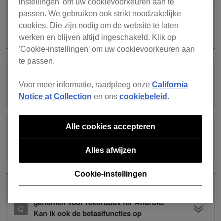
instellingen' om uw cookievoorkeuren aan te
passen. We gebruiken ook strikt noodzakelijke
Hoe kan ik de vernieuwingsperiode van
cookies. Die zijn nodig om de website te laten
het in-app abonnement wijzigen?
werken en blijven altijd ingeschakeld. Klik op
'Cookie-instellingen' om uw cookievoorkeuren aan
te passen.
Hoe kan ik het in-app abonnement
Voor meer informatie, raadpleeg onze
California
annuleren?
Notice at Collection
en ons
cookiebeleid
.
Alle cookies accepteren
Kan het in-app abonnement worden
terugbetaald?
Alles afwijzen
Cookie-instellingen
Ik heb een abonnement uit de app
genomen voor rekordbox for Android.
Kan ik ook de betaalfuncties op