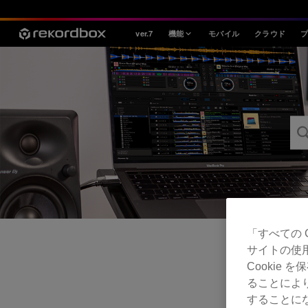
ver.7
機能
モバイル
クラウド
スタイル
House / Techno
Open Format
Mobile & Home
プロフェッショナル
「すべての 
サイトの使
Cookie
ることによ
することにな