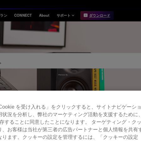
プラン
CONNECT
About
サポート
ダウンロード
インフォメーション
互換性
お知らせ
対応DJ機器
リリースノート
Hardware Unlock
機能対応表
USB Export
動作環境
Cookie を受け入れる」をクリックすると、サイトナビゲーシ
用状況を分析し、弊社のマーケティング活動を支援するために
 を保存することに同意したことになります。 ターゲティング・ク
FAQ
り、お客様は当社が第三者の広告パートナーと個人情報を共有
ります。クッキーの設定を管理するには、「クッキーの設定（Co