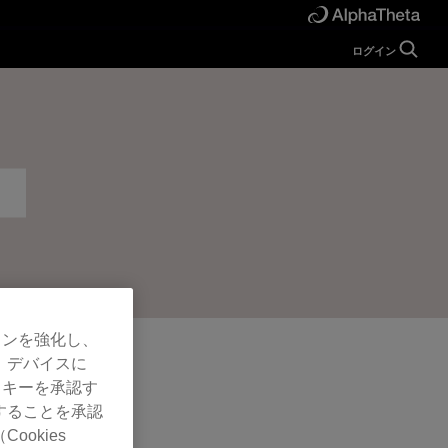
ログイン
ガイド
ヘルプ
マニュアル
FAQ
チュートリアル
お問い合わせ
開発者向け
Forum
ョンを強化し、
、デバイスに
ッキーを承認す
することを承認
okies