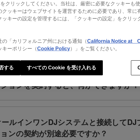
gs）」をクリックしてください。当社は、厳密に必要なクッキーも
のクッキーはウェブサイトを運営するために必要であり、常に
クッキーの設定を管理するには、「クッキーの設定」をクリッ
rekordboxのよくあるお問い合わせをご覧いただけます。
社の「カリフォルニア州における通知（
California Notice at C
プション
ッキーポリシー（
Cookie Policy
）」をご覧ください。
否する
すべての Cookie を受け入れる
ションを契約すると、何ができますか？
オールインワンDJシステムと接続してD
ョンの契約が別途必要ですか？