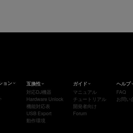
ション
互換性
ガイド
ヘルプ
対応DJ機器
マニュアル
FAQ
ト
Hardware Unlock
チュートリアル
お問い
機能対応表
開発者向け
USB Export
Forum
動作環境