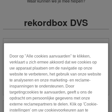
Waar kunnen we je mee helpen?
rekordbox DVS
Ik heb de SYNC-knop in de DVS
RELATIVE modus uitgeschakeld en de
Door op "Alle cookies aanvaarden" te klikken,
Tempo Slider op de draaitafel
verklaart u zich ermee akkoord dat we cookies op
(CDJ/XDJ) naar de middenpositie (±0%)
uw apparaat plaatsen om de navigatie op onze
verschoven, maar de BPM van het
website te verbeteren, het gebruik van onze website
muziekstuk op het DECK in de
RELATIVE modus is niet de
te analyseren en onze marketing- en reclame-
oorspronkelijke BPM.
inspanningen te ondersteunen. Door
targetingcookies te aanvaarden, geeft u ons de
opdracht om persoonlijke gegevens met onze
externe reclamepartners te delen. Klik op 'Cookie-
Beatpatroon wordt niet
instellingen' om uw cookievoorkeuren aan te