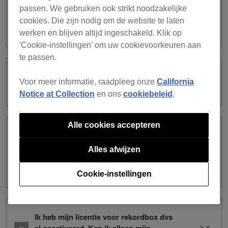
gesynchroniseerd, zelfs niet als de
passen. We gebruiken ook strikt noodzakelijke
SYNC-knop ingeschakeld is in de (DVS)
cookies. Die zijn nodig om de website te laten
RELATIVE-modus.
werken en blijven altijd ingeschakeld. Klik op
'Cookie-instellingen' om uw cookievoorkeuren aan
te passen.
Kan ik Control Vinyl of CD van andere
Voor meer informatie, raadpleeg onze
California
fabrikanten gebruiken?
Notice at Collection
en ons
cookiebeleid
.
Alle cookies accepteren
Wat gebeurt er met mijn geactiveerde
licentie voor rekordbox dvs wanneer ik
Alles afwijzen
mijn licentie voor rekordbox dj
deactiveer?
Cookie-instellingen
Ik heb mijn licentie voor rekordbox dvs