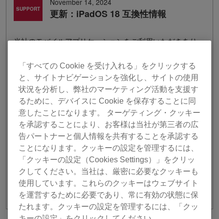
November 14, 2024
SUPPORT
更新：iPadOS 18 互換性情報
当社のモバイルアプリケーションをご利用いただきあり
がとうございます。
iPadOS 18とモバイルアプリケーションの互換性確認が
「すべての Cookie を受け入れる」をクリックする
完了しました。
と、サイトナビゲーションを強化し、サイトの使用
状況を分析し、弊社のマーケティング活動を支援す
＊iPadOS 18への対応はその全ての動作を保証するもの
ではありません。
るために、デバイスに Cookie を保存することに同
＊iPadOS 18の詳細はAppleのWebサイト（
iPadOS 18
）
意したことになります。 ターゲティング・クッキー
をご参照ください。
を承認することにより、お客様は当社が第三者の広
＊一部のサポートを終了させていただいている製品がご
告パートナーと個人情報を共有することを承認する
ざいます。詳細は
こちら
をご参照ください。
ことになります。クッキーの設定を管理するには、
「クッキーの設定（Cookies Settings）」をクリッ
macOS Sequoiaについては
こちら
クしてください。当社は、厳密に必要なクッキーも
iOS 18については
こちら
使用しています。これらのクッキーはウェブサイト
を運営するために必要であり、常に有効の状態に保
たれます。クッキーの設定を管理するには、「クッ
キーの設定」をクリックしてください。