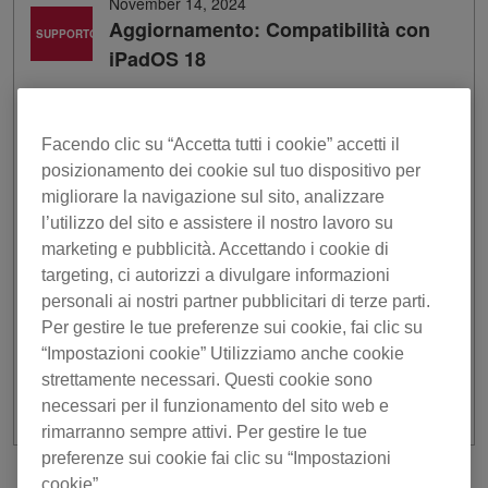
November 14, 2024
Aggiornamento: Compatibilità con
SUPPORTO
iPadOS 18
Grazie per aver scelto i prodotti Pioneer DJ.
Abbiamo terminato le ricerche sulla compatibilità delle
Facendo clic su “Accetta tutti i cookie” accetti il
nostre app mobili con iPadOS 18.
posizionamento dei cookie sul tuo dispositivo per
migliorare la navigazione sul sito, analizzare
*La piena funzionalità non è garantita con iPadOS 18.
l’utilizzo del sito e assistere il nostro lavoro su
*Visita il sito web di Apple per ulteriori informazioni
marketing e pubblicità. Accettando i cookie di
su
iPadOS 18
.
targeting, ci autorizzi a divulgare informazioni
*Il supporto di alcuni di questi modelli è parzialmente non
disponibile. Per ulteriori informazioni, visita
questa pagina
.
personali ai nostri partner pubblicitari di terze parti.
Per gestire le tue preferenze sui cookie, fai clic su
Per macOS Sequoia,
fai clic qui
.
“Impostazioni cookie” Utilizziamo anche cookie
Per iOS 18,
fai clic qui
.
strettamente necessari. Questi cookie sono
necessari per il funzionamento del sito web e
rimarranno sempre attivi. Per gestire le tue
preferenze sui cookie fai clic su “Impostazioni
cookie”.