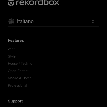
Italiano
Features
ver.7
Style
House / Techno
Open Format
Mobile & Home
Professional
Support