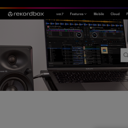
ver.7
Features
Mobile
Cloud
P
Style
House / Techno
Open Format
Mobile & Home
Professional