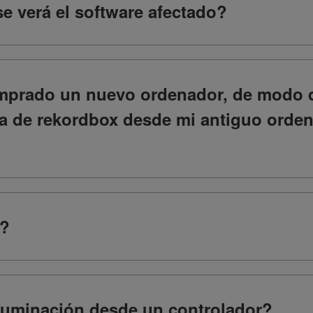
se verá el software afectado?
mprado un nuevo ordenador, de modo q
eca de rekordbox desde mi antiguo orde
n?
iluminación desde un controlador?