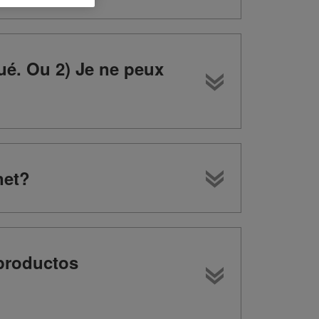
ué. Ou 2) Je ne peux
net?
 productos