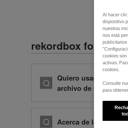
Al hacer cli
dispositivo p
nuestras ini
nos está pe
rekordbox for Mac /
publicitario
"Configuraci
cookies son 
activas. Par
cookies.
Quiero usar el rekord
Consulte nu
archivo de rekordbox
para obtener
Recha
to
Acerca de la desapari