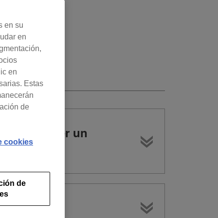
s en su
yudar en
egmentación,
ocios
lic en
sarias. Estas
rmanecerán
ración de
puedo obtener un
de cookies
ción de
ies