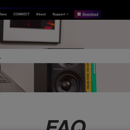
lans
CONNECT
About
Support
Download
Information
Compatibility
Information
Compatible DJ units
Release Notes
Hardware Unlock
Hardware Diagrams
USB Export
System
Requirements
FAQ