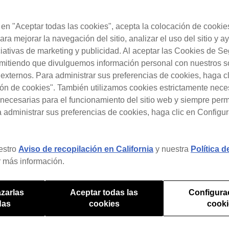
c en "Aceptar todas las cookies", acepta la colocación de cookie
¿Con qué necesitas ayuda?
ara mejorar la navegación del sitio, analizar el uso del sitio y a
ciativas de marketing y publicidad. Al aceptar las Cookies de S
rmitiendo que divulguemos información personal con nuestros s
 Windows (ver. 5)
s externos. Para administrar sus preferencias de cookies, haga c
ón de cookies". También utilizamos cookies estrictamente nece
necesarias para el funcionamiento del sitio web y siempre pe
a administrar sus preferencias de cookies, haga clic en Configu
box ver. 5 anterior, pero no sé dónde 
estro
Aviso de recopilación en California
y nuestra
Política 
.
 más información.
zarlas
Aceptar todas las
Configura
das
cookies
cook
ción de la función Lyric