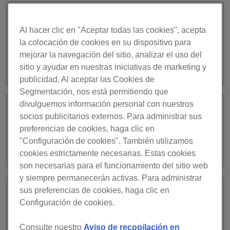
Estoy pensando en comprarme un
Al hacer clic en "Aceptar todas las cookies", acepta
dispositivo Hardware Unlock. ¿Puedo
cancelar mi suscripción a rekordbox
la colocación de cookies en su dispositivo para
antes de que expire y obtener un
mejorar la navegación del sitio, analizar el uso del
reembolso?
sitio y ayudar en nuestras iniciativas de marketing y
publicidad. Al aceptar las Cookies de
Segmentación, nos está permitiendo que
divulguemos información personal con nuestros
He adquirido un dispositivo Hardware
socios publicitarios externos. Para administrar sus
Unlock. ¿Puedo cancelar mi
preferencias de cookies, haga clic en
suscripción a rekordbox antes de que
"Configuración de cookies". También utilizamos
expire y obtener un reembolso?
cookies estrictamente necesarias. Estas cookies
son necesarias para el funcionamiento del sitio web
y siempre permanecerán activas. Para administrar
sus preferencias de cookies, haga clic en
Quiero transferir mi suscripción a
Configuración de cookies.
rekordbox a otra persona. ¿Cómo
puedo hacerlo?
Consulte nuestro
Aviso de recopilación en