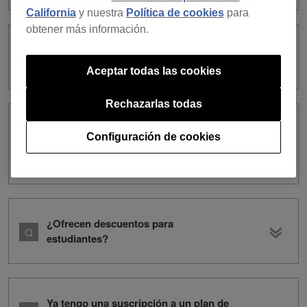
California
y nuestra
Política de cookies
para
obtener más información.
¿Cómo puedo actualizar o cambiar mi
método de pago?
Aceptar todas las cookies
Rechazarlas todas
¿Puedo pagar una suscripción de 12
Configuración de cookies
meses por adelantado o pagar por más
de un mes al mismo tiempo?
¿Ofrecen descuentos para
estudiantes?
Ya tengo una suscripción a un plan de