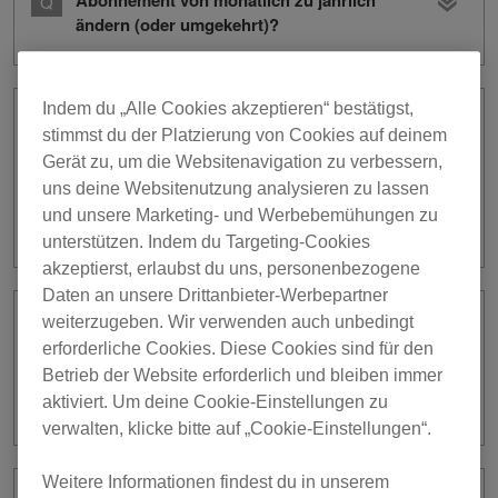
Abonnement von monatlich zu jährlich
ändern (oder umgekehrt)?
Indem du „Alle Cookies akzeptieren“ bestätigst,
Ich überlege, mir ein Hardware Unlock-
stimmst du der Platzierung von Cookies auf deinem
Gerät zuzulegen. Kann ich mein
Gerät zu, um die Websitenavigation zu verbessern,
rekordbox-Abonnement kündigen,
uns deine Websitenutzung analysieren zu lassen
bevor es abläuft, und eine Erstattung
und unsere Marketing- und Werbebemühungen zu
erhalten?
unterstützen. Indem du Targeting-Cookies
akzeptierst, erlaubst du uns, personenbezogene
Daten an unsere Drittanbieter-Werbepartner
weiterzugeben. Wir verwenden auch unbedingt
Ich habe ein Hardware Unlock-Gerät
erforderliche Cookies. Diese Cookies sind für den
gekauft. Kann ich mein rekordbox-
Betrieb der Website erforderlich und bleiben immer
Abonnement kündigen, bevor es
abläuft, und eine Erstattung erhalten?
aktiviert. Um deine Cookie-Einstellungen zu
verwalten, klicke bitte auf „Cookie-Einstellungen“.
Weitere Informationen findest du in unserem