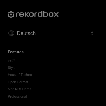
Deutsch
Features
ver.7
Style
House / Techno
Open Format
Mobile & Home
Professional