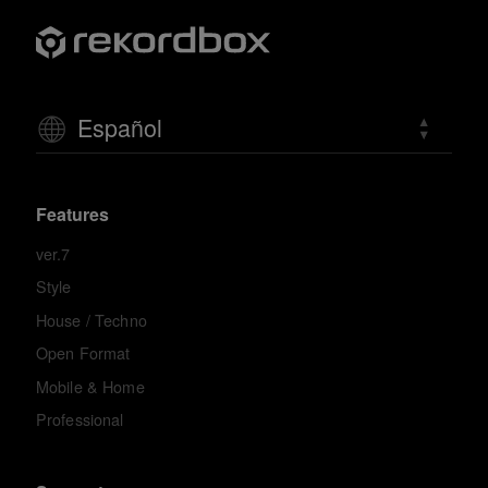
Español
Features
ver.7
Style
House / Techno
Open Format
Mobile & Home
Professional