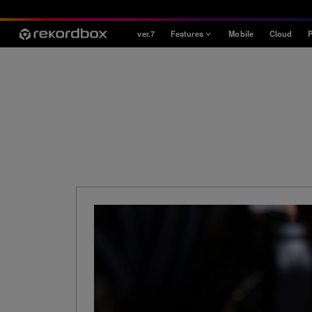
ver.7
Features
Mobile
Cloud
P
Style
House / Techno
Open Format
Mobile & Home
Professional