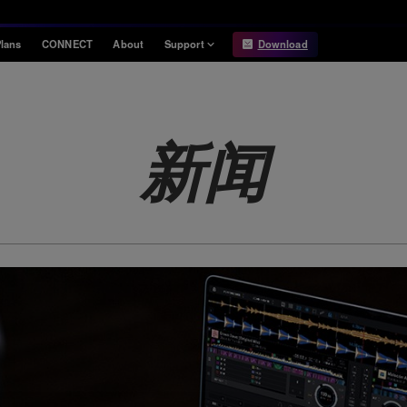
lans
CONNECT
About
Support
Download
Information
Compatibility
Information
Compatible DJ units
新闻
Release Notes
Hardware Unlock
Hardware Diagrams
USB Export
System
Requirements