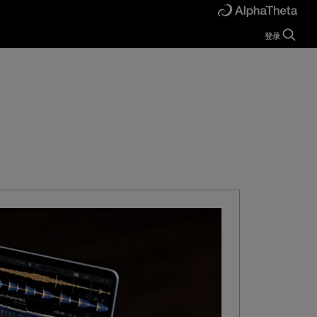
登录
Guide
Help
Manual
FAQ
Tutorials
Inquiries
rekordbox for
Developers
Forum