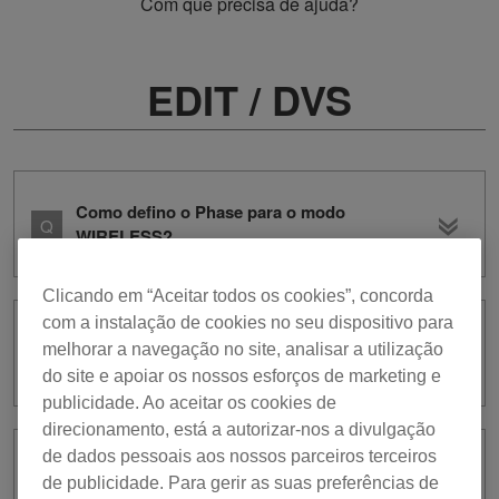
Com que precisa de ajuda?
EDIT / DVS
Como defino o Phase para o modo
WIRELESS?
Clicando em “Aceitar todos os cookies”, concorda
com a instalação de cookies no seu dispositivo para
Existem alguns tipos de ficheiro que eu
melhorar a navegação no site, analisar a utilização
não posso editar?
do site e apoiar os nossos esforços de marketing e
publicidade. Ao aceitar os cookies de
direcionamento, está a autorizar-nos a divulgação
de dados pessoais aos nossos parceiros terceiros
Posso usar o modo EDIT com o plano
de publicidade. Para gerir as suas preferências de
Free ou Core?