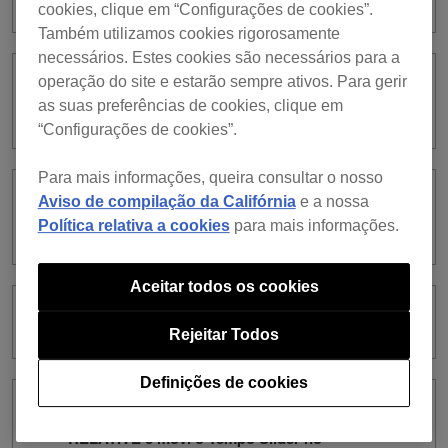
cookies, clique em “Configurações de cookies”.
Também utilizamos cookies rigorosamente
necessários. Estes cookies são necessários para a
operação do site e estarão sempre ativos. Para gerir
Em que formatos de ficheiro posso
as suas preferências de cookies, clique em
gerar um ficheiro áudio?
“Configurações de cookies”.
Para mais informações, queira consultar o nosso
Aviso de compilação da Califórnia
e a nossa
Posso criar um novo ficheiro áudio,
editando várias faixas?
Política relativa a cookies
para mais informações.
Aceitar todos os cookies
O que é um projeto?
Rejeitar Todos
Definições de cookies
Desliguei o botão SYNC no modo DVS
RELATIVE e movi o Tempo Slider no