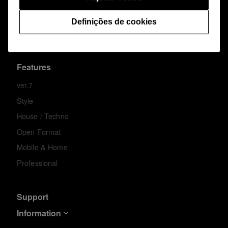
Definições de cookies
Português
Features
ver.7
Style
House / Techno
Open Format
Mobile & Home
Professional
Support
Information