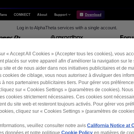
lans
CONNECT
About
Support
Download
Log in to AlphaTheta services with a single account.
Information
Compatibility
Information
Compatible DJ units
Release Notes
Hardware Unlock
neerdj.com
rekordbox.com
community.pion
sur « Accept All Cookies » (Accepter tous les cookies), vous ac
Hardware Diagrams
t placés sur votre appareil afin d'améliorer la navigation sur le 
USB Export
 du site et de nous aider dans nos initiatives publicitaires et de m
s cookies de ciblage, vous nous autorisez à divulguer des infor
System
Requirements
 à nos partenaires publicitaires tiers. Pour gérer vos préférenc
cliquez sur « Cookies Settings » (paramètres de cookies). Nous 
s cookies strictement nécessaires. Ces cookies sont nécessai
nt du site web et resteront toujours activés. Pour gérer vos pré
ookies, cliquez sur « Cookies Settings » (paramètres de cookies
informations, veuillez consulter notre avis
California Notice at 
des données et notre politique
Cookie Policy
en matières de coo