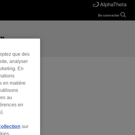
Se connecter
Guide
Help
Manual
FAQ
Tutorials
Inquiries
eerdj.com
ceptez que des
rekordbox for
Developers
site, analyser
arketing. En
Forum
mations
es en matière
utilisons
res au
férences en
).
Collection
sur
kies.