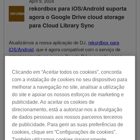
April 9, 2024
rekordbox para iOS/Android suporta
INFORMAÇÕES
agora o Google Drive cloud storage
para Cloud Library Sync
Atualizámos a nossa aplicação de DJ,
rekordbox para
iOS/Android
, que é agora compatível com o serviço de
armazenamento na nuvem Google Drive quando usar a
funcionalidade Cloud Library Sync.
Clicando em “Aceitar todos os cookies”, concorda
Pode descarregar a última versão do rekordbox para
com a instalação de cookies no seu dispositivo para
iOS/Android da App Store ou do Google Play
melhorar a navegação no site, analisar a utilização
gratuitamente.
do site e apoiar os nossos esforços de marketing e
O rekordbox para iOS/Android é uma aplicação de DJ
publicidade. Ao aceitar os cookies de
que lhe permite desfrutar do DJing a qualquer hora, em
direcionamento, está a autorizar-nos a divulgação
qualquer lugar, com um único smartphone ou tablet.
de dados pessoais aos nossos parceiros terceiros
de publicidade. Para gerir as suas preferências de
cookies, clique em “Configurações de cookies”.
Também utilizamos cookies rigorosamente