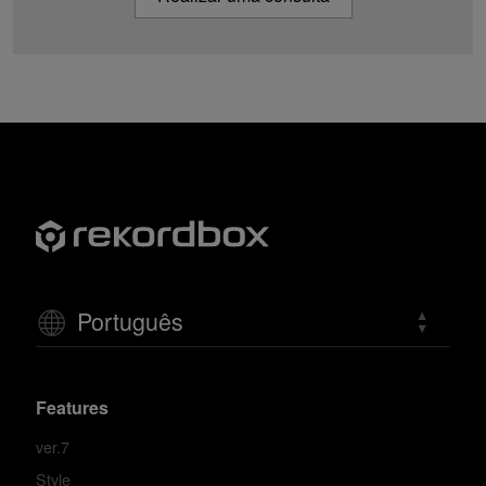
Português
Features
ver.7
Style