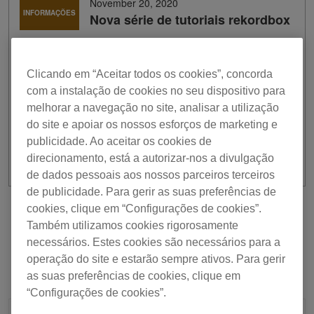
November 20, 2020
INFORMAÇÕES
Nova série de tutoriais rekordbox
Para os utilizadores do rekordbox, dispomos de novos
tutoriais sobre as mais recentes funcionalidades, tais
Clicando em “Aceitar todos os cookies”, concorda
como “Como usar o modo Edit”, “Como usar a Mobile
com a instalação de cookies no seu dispositivo para
Library Sync”, “Como usar o Inflyte” e “Forma de onda de
melhorar a navegação no site, analisar a utilização
3 bandas”, que oferecem uma representação visual da
do site e apoiar os nossos esforços de marketing e
música de compreensão fácil.
Assista aqui aos 9 vídeos
.
publicidade. Ao aceitar os cookies de
direcionamento, está a autorizar-nos a divulgação
de dados pessoais aos nossos parceiros terceiros
de publicidade. Para gerir as suas preferências de
cookies, clique em “Configurações de cookies”.
Anterior
Voltar à lista
Seguinte
Também utilizamos cookies rigorosamente
necessários. Estes cookies são necessários para a
operação do site e estarão sempre ativos. Para gerir
as suas preferências de cookies, clique em
“Configurações de cookies”.