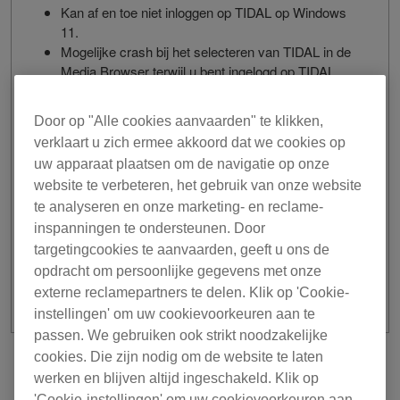
Kan af en toe niet inloggen op TIDAL op Windows
11.
Mogelijke crash bij het selecteren van TIDAL in de
Media Browser terwijl u bent ingelogd op TIDAL.
Stabiliteit verbeterd en andere kleine probleempjes
opgelost.
Door op "Alle cookies aanvaarden" te klikken,
WIJZIGING
verklaart u zich ermee akkoord dat we cookies op
uw apparaat plaatsen om de navigatie op onze
Als u exporteert naar een USB-opslagapparaat en
website te verbeteren, het gebruik van onze website
alleen de indeling Device Library bestaat, wordt
te analyseren en onze marketing- en reclame-
deze geconverteerd naar Device Library Plus en
inspanningen te ondersteunen. Door
geëxporteerd.
targetingcookies te aanvaarden, geeft u ons de
opdracht om persoonlijke gegevens met onze
externe reclamepartners te delen. Klik op 'Cookie-
instellingen' om uw cookievoorkeuren aan te
passen. We gebruiken ook strikt noodzakelijke
cookies. Die zijn nodig om de website te laten
voorgaand
Terug naar lijst
werken en blijven altijd ingeschakeld. Klik op
'Cookie-instellingen' om uw cookievoorkeuren aan