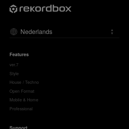
Nederlands
Features
ver.7
Style
House / Techno
Open Format
Mobile & Home
Professional
Support