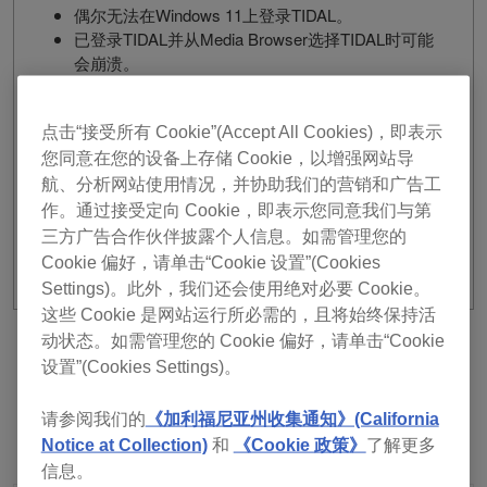
偶尔无法在Windows 11上登录TIDAL。
已登录TIDAL并从Media Browser选择TIDAL时可能
会崩溃。
修正了其他错误和稳定性得到改善。
更改
点击“接受所有 Cookie”(Accept All Cookies)，即表示
您同意在您的设备上存储 Cookie，以增强网站导
导出到USB存储设备时，如果仅存在Device Library
航、分析网站使用情况，并协助我们的营销和广告工
格式，则会转换为Device Library Plus并导出。
作。通过接受定向 Cookie，即表示您同意我们与第
三方广告合作伙伴披露个人信息。如需管理您的
Cookie 偏好，请单击“Cookie 设置”(Cookies
Settings)。此外，我们还会使用绝对必要 Cookie。
这些 Cookie 是网站运行所必需的，且将始终保持活
动状态。如需管理您的 Cookie 偏好，请单击“Cookie
上一个
返回清单
下一个
设置”(Cookies Settings)。
请参阅我们的
《加利福尼亚州收集通知》(California
Notice at Collection)
和
《Cookie 政策》
了解更多
信息。