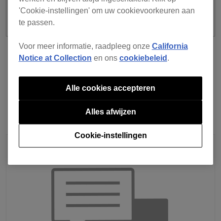
'Cookie-instellingen' om uw cookievoorkeuren aan
te passen.
Voor meer informatie, raadpleeg onze
California
voorgaand
Terug naar lijst
Notice at Collection
en ons
cookiebeleid
.
volgende
Alle cookies accepteren
Alles afwijzen
Cookie-instellingen