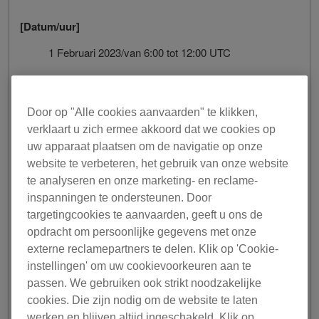
[Datum/uur]
1 Februari 2023/van 6:00 tot 12:00 UTC
[Onbeschikbare diensten]
rekordbox ver.6: een abonnement nemen/wijzigen,
Door op "Alle cookies aanvaarden" te klikken,
apparaten activeren/deactiveren
verklaart u zich ermee akkoord dat we cookies op
rekordbox ver.4, ver.5: licenties
uw apparaat plaatsen om de navigatie op onze
activeren/deactiveren
website te verbeteren, het gebruik van onze website
rekordbox for iOS/Android: apparaten
te analyseren en onze marketing- en reclame-
activeren/deactiveren
inspanningen te ondersteunen. Door
targetingcookies te aanvaarden, geeft u ons de
opdracht om persoonlijke gegevens met onze
Opmerking: tijdens het onderhoud kun je je abonnement
externe reclamepartners te delen. Klik op 'Cookie-
wel nog opzeggen.
instellingen' om uw cookievoorkeuren aan te
Onze excuses voor eventuele ongemakken en bedankt
passen. We gebruiken ook strikt noodzakelijke
voor je begrip en medewerking.
cookies. Die zijn nodig om de website te laten
werken en blijven altijd ingeschakeld. Klik op