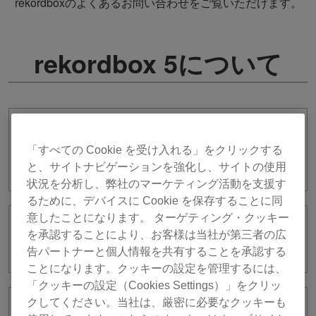
rekordboxのよくあるお問い合わせをご覧いただけます。
rekordbox 5について
過去のrekordbox ver. 5を使用したいの
ですが、ファイルはどこから入手すれば
「すべての Cookie を受け入れる」をクリックする
いいでしょうか。
と、サイトナビゲーションを強化し、サイトの使用
状況を分析し、弊社のマーケティング活動を支援す
るために、デバイスに Cookie を保存することに同
意したことになります。 ターゲティング・クッキー
rekordbox ver. 5は引き続きサポート、
を承認することにより、お客様は当社が第三者の広
更新されますか？
告パートナーと個人情報を共有することを承認する
ことになります。クッキーの設定を管理するには、
「クッキーの設定（Cookies Settings）」をクリッ
クしてください。当社は、厳密に必要なクッキーも
これまではライセンスキーを使ってver. 5