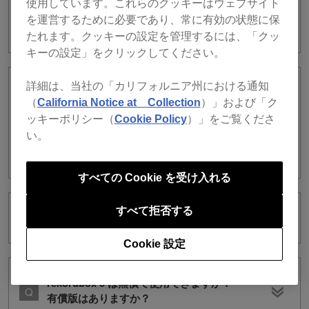
使用しています。これらのクッキーはウェブサイト
を利用していました。ver. 7を使用するに
を運営するために必要であり、常に有効の状態に保
はサブスクリプションが必要ですか？
たれます。クッキーの設定を管理するには、「クッ
キーの設定」をクリックしてください。
詳細は、当社の「カリフォルニア州における通知
ver. 6のrekordboxをインストールしまし
（
California Notice at Collection
）」および「ク
たが、ver. 5のrekordboxを使用すること
ッキーポリシー（
Cookie Policy
）」をご覧くださ
はできますか？ 1台のコンピューターで
い。
ver. 5とver. 6のrekordboxが使用できま
すか？
すべての Cookie を受け入れる
すべて拒否する
rekordbox ver. 5 対応DJ機器リスト
Cookie 設定
rekordbox 5 は無償で使用できますか？
有償版はありますか？