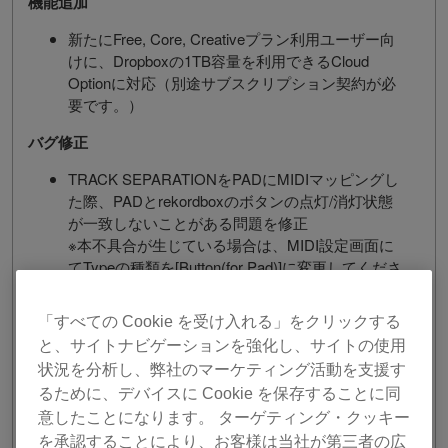
機能追加
新たにFree, Core, Creativeプラン利用ユーザー向
けに、Dropboxの1TB容量を利用できるCloud
Optionに対応（別途サブスクリプション契約が必
要です。）
バグ修正
TRACK SEPARATIONをPADにMIDIマッピングし
た際、PADとrekordboxのボタンの点灯/消灯状態
が一致しないことがある問題を修正
※本不具合が生じている場合は、MIDI設定画面に
てTypeの種類を[Button(for Pad)]に変更してくださ
い。
インテリジェントプレイリストの楽曲のメモリー
「すべての Cookie を受け入れる」をクリックする
キューをホットキューに変換できない問題を修正
と、サイトナビゲーションを強化し、サイトの使用
EXPORTモードの2 PLAYERモードで、調整した
状況を分析し、弊社のマーケティング活動を支援す
拍位置が保存されないことがある問題を修正
るために、デバイスに Cookie を保存することに同
[選択した楽曲ファイルを同期]を選択し、かつ[コ
意したことになります。 ターゲティング・クッキー
レクションのAuto Upload]が有効の場合、Cloud
Library Syncで楽曲がダウンロードできない問題
を承認することにより、お客様は当社が第三者の広