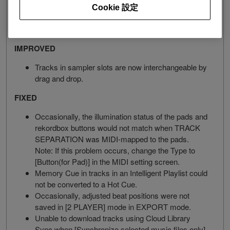
Cloud Option: 1 TB of Dropbox space available for
Cookie 設定
Free, Core, and Creative plan users. (additional
subscription required)
IMPROVED
Tracks in sampler slots are now interchangeable by
drag and drop.
FIXED
Occasionally, the illumination status of the pads and
rekordbox buttons would not match when TRACK
SEPARATION was MIDI-mapped to the pads.
Note: If this problem occurs, change the Type to
[Button(for Pad)] in the MIDI setting screen.
Memory Cue in tracks in an Intelligent Playlist could
not be converted to a Hot Cue.
Occasionally, adjusted beat positions were not
saved in [2 PLAYER] mode in EXPORT mode.
Unable to download tracks using Cloud Library
Sync when [Synchronize selected music files only]