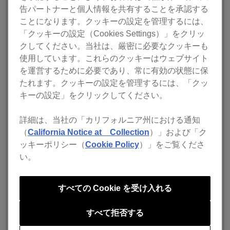
を修正
告パートナーと個人情報を共有することを承認する
デバイスライブラリとデバイスライブラリプラス
ことになります。クッキーの設定を管理するには、
が有効の場合、SYNC MANAGERで同期するとエ
「クッキーの設定（Cookies Settings）」をクリッ
クスポートに時間がかかることがある問題を修正
クしてください。当社は、厳密に必要なクッキーも
Lighting機能で設定した色とは異なる色で灯体が光
使用しています。これらのクッキーはウェブサイト
ることがある問題を修正
を運営するために必要であり、常に有効の状態に保
Freeプランにて、CDJ-3000を接続した場合に
たれます。クッキーの設定を管理するには、「クッ
MIDI LEARN機能が有効にならない問題を修正
キーの設定」をクリックしてください。
その他のバグの修正と安定性の向上
詳細は、当社の「カリフォルニア州における通知
（
California Notice at Collection
）」および「ク
ッキーポリシー（
Cookie Policy
）」をご覧くださ
rekordbox ver. 6.8.0 has been released.
い。
December 5, 2023
すべての Cookie を受け入れる
release notes
すべて拒否する
NEW