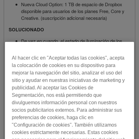
Nueva Cloud Option: 1 TB de espacio de Dropbox
disponible para usuarios de los planes Free, Core y
Creative. (suscripción adicional necesaria)
SOLUCIONADO
De vez en cuando, el estado de iluminación de los
pads y los botones de rekordbox no coincide
cuando Track Separation se ha asignado por MIDI
Al hacer clic en "Aceptar todas las cookies", acepta
a los pads.
la colocación de cookies en su dispositivo para
Nota: si ocurre este problema, cambie Type a
mejorar la navegación del sitio, analizar el uso del
Button (for Pad) en la pantalla de ajustes de MIDI.
sitio y ayudar en nuestras iniciativas de marketing y
Un Memory Cue en las pistas de una Lista de
publicidad. Al aceptar las Cookies de
reproducción inteligente no puede convertirse en
Hot Cue.
Segmentación, nos está permitiendo que
De vez en cuando, las posiciones de tiempo
divulguemos información personal con nuestros
ajustadas no se guardan en 2 reproductores en el
socios publicitarios externos. Para administrar sus
modo EXPORT.
preferencias de cookies, haga clic en
Imposible descargar pistas con Cloud Library Sync
"Configuración de cookies". También utilizamos
si [Sincronizar solo archivos de música
cookies estrictamente necesarias. Estas cookies
seleccionados] está seleccionado y [Auto Upload