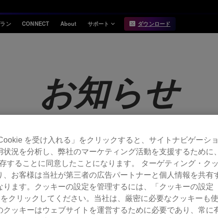
プラン
CONNECT
About
サポート
ダウンロード
インフォメーション
互換性
お知らせ
対応DJ機器
お知らせ
リリースノート
Hardware Unlock
機能対応表
USB Export
動作環境
Cookie を受け入れる」をクリックすると、サイトナビゲーシ
用状況を分析し、弊社のマーケティング活動を支援するために
6.6.9 がリリースされました。
 を保存することに同意したことになります。 ターゲティング・ク
り、お客様は当社が第三者の広告パートナーと個人情報を共有
ります。クッキーの設定を管理するには、「クッキーの設定（Co
gs）」をクリックしてください。当社は、厳密に必要なクッキーも
されました。
のクッキーはウェブサイトを運営するために必要であり、常に