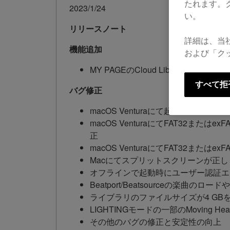
たれます。
2023/1/24
い。
リリースノート
詳細は、当
機能追加
および「ク
MY PAGEのCloud Library S
すべて拒
バグ修正
macOS Venturaにて起動時にク
macOS VenturaにてFAT32
正
macOS VenturaにてFAT32
Macにてスプリットスクリーンが正
オフラインで起動時にユーザー認証エ
Beatport/Beatsourceの楽
ライブラリのファイルサイズが4 G
LIGHTINGモードの一部のMoving
その他のバグの修正と安定性の向上