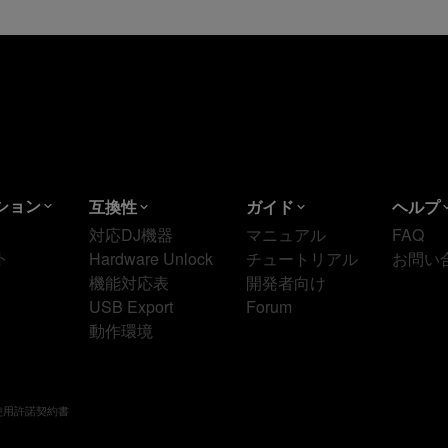
ション
互換性
ガイド
ヘルプ
対応DJ機器
マニュアル
FAQ
ト
Hardware Unlock
チュートリアル
お問い
機能対応表
開発者向け
USB Export
Forum
動作環境
ox使用許諾契約書