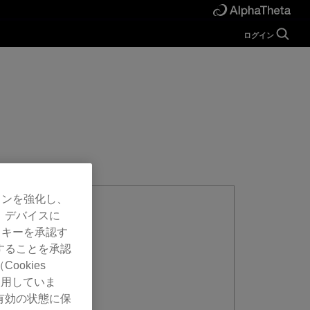
ログイン
ガイド
ヘルプ
マニュアル
FAQ
チュートリアル
お問い合わせ
開発者向け
Forum
ョンを強化し、
、デバイスに
ッキーを承認す
することを承認
okies
使用していま
有効の状態に保