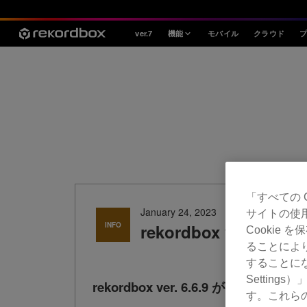
ver.7
機能
モバイル
クラウド
スタイル
House / Techno
Open Format
Mobile & Home
プロフェッショナル
「すべての 
January 24, 2023
サイトの使
INFO
rekordbox ver. 
Cookie
ることによ
することにな
Settin
rekordbox ver. 6.6.9 がリリース
す。これら