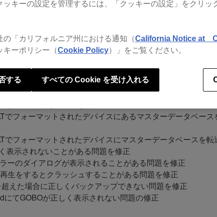
クッキーの設定を管理するには、「クッキーの設定」をクリッ
社の「カリフォルニア州における通知（
California Notice at C
ッキーポリシー（
Cookie Policy
）」をご覧ください。
yncの設定に楽曲ファイルの同期方式を追加
否する
すべての Cookie を受け入れる
ラッシュすることがある問題を修正
またはexFATでフォーマットされたデバイスにあるマスターデータ
またはexFATでフォーマットされたデバイスにマスターデータベー
しく表示されないことがある問題を修正
ラーのダイアログが表示されることがある問題を修正
曲のロードや再生をするとクラッシュすることがある問題を修正
Bを超えた場合に正しくバックアップできない問題を修正
 HeadにてGOBOが正しく表示されない問題の修正