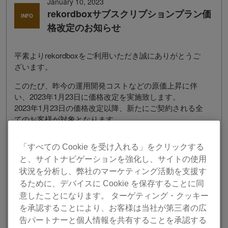
January 10, 2023
rekordboxサブスクリプションプラン価
INFO
格改定のお知らせ
平素よりrekordboxをご利用いただき誠にありがとうご
ざいます。
このたび、昨今の運用開発コストなどの原価上昇に伴
い、2023年1月23日に価格改定を実施致します。
2023年1月23日の価格改定以降、新たにご契約される全
てのお客様が対象となります。
既にご契約済みのお客様に関しましては、これまで通り
の価格に据え置かれ、解約またはプラン変更されない限
「すべての Cookie を受け入れる」をクリックする
り旧価格で今後もご利用いただけます。
と、サイトナビゲーションを強化し、サイトの使用
引き続きご満足頂ける新機能や改善バージョンアップを
状況を分析し、弊社のマーケティング活動を支援す
ご提供して参りますので、何卒ご理解を賜りますようお
るために、デバイスに Cookie を保存することに同
願い申し上げます。
意したことになります。 ターゲティング・クッキー
を承認することにより、お客様は当社が第三者の広
2023年1月23日以降の新価格適用例
告パートナーと個人情報を共有することを承認する