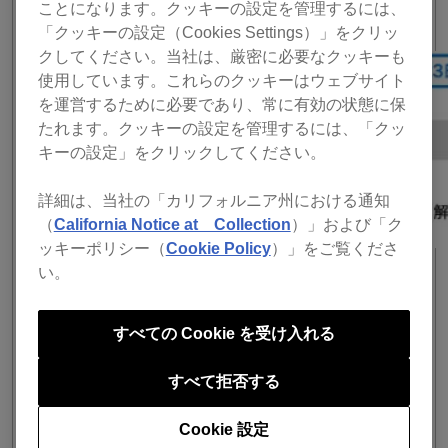
ことになります。クッキーの設定を管理するには、
（各プラン、年額も月額も同様）
「クッキーの設定（Cookies Settings）」をクリッ
クしてください。当社は、厳密に必要なクッキーも
使用しています。これらのクッキーはウェブサイト
を運営するために必要であり、常に有効の状態に保
たれます。クッキーの設定を管理するには、「クッ
キーの設定」をクリックしてください。
詳細は、当社の「カリフォルニア州における通知
（
California Notice at Collection
）」および「ク
ッキーポリシー（
Cookie Policy
）」をご覧くださ
い。
新価格表：
2023年1月23日の価格改定以降に新たにご契約される場
すべての Cookie を受け入れる
合に新価格が適用されます。
既にご契約済みのお客様は、これまで通りの価格に据え
すべて拒否する
置かれ、解約またはプラン変更されない限り旧価格で今
後もご利用いただけます。
Cookie 設定