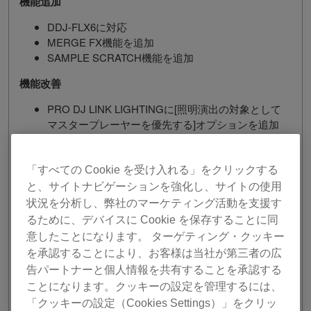
機能追加
DDJ-FLX6に対応
MERGE FX機能を追加
SAMPLE SCRATCH機能を追加
機能改善
PRO DJ LINK LIGHTINGに[照明演出の対象として
マスタープレーヤーを優先する]オプションを追加
rekordbox xmlのエクスポート機能を追加
Freeプラン状態のPERFORMANCEモードにて、
Hardware Unlock対象機器ではないPioneer DJ製品
「すべての Cookie を受け入れる」をクリックする
接続時にMY PAGEボタンに通知バッジを表示し、
と、サイトナビゲーションを強化し、サイトの使用
MY PAGE内に注意文を表示するように改善
状況を分析し、弊社のマーケティング活動を支援す
ストリーミング楽曲をタグリストに追加できるよ
るために、デバイスに Cookie を保存することに同
うに改善
意したことになります。 ターゲティング・クッキー
DJM-S11/S9にてアプリのエフェクトを選択した
を承認することにより、お客様は当社が第三者の広
ときの状態をエフェクトパネルで表示するように
告パートナーと個人情報を共有することを承認する
改善
ことになります。クッキーの設定を管理するには、
RELEASE FXおよびPAD FXの拍数表示を改善
「クッキーの設定（Cookies Settings）」をクリッ