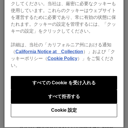
バグ修正
クしてください。当社は、厳密に必要なクッキーも
使用しています。これらのクッキーはウェブサイト
エフェクトの種類を素早く切り換えるとBEAT FX
を運営するために必要であり、常に有効の状態に保
がオフになることがある問題を修正
たれます。クッキーの設定を管理するには、「クッ
HOT CUEやMEMORY CUEの削除に時間がかかる
キーの設定」をクリックしてください。
ことがある問題を修正
マスターデータベースを外付けドライブに移動
し、Macで楽曲をインポートした後でWindowsに
詳細は、当社の「カリフォルニア州における通知
接続するとインポートした楽曲が見つからないフ
（
California Notice at Collection
）」および「ク
ァイルになる問題を修正
ッキーポリシー（
Cookie Policy
）」をご覧くださ
マスターデータベースを外付けドライブに移動
い。
し、ドライブ文字を変更するとLINK EXPORTに
て楽曲のロードができなくなる問題を修正
LINK EXPORTにて、キーの表示形式を
すべての Cookie を受け入れる
Alphanumericに設定してもキーがAlphanumericで
表示されないことがある問題を修正
すべて拒否する
CDJ-3000のHID接続時に、BEAT LOOPの長さを
半分または倍にする操作ができないことがある問
Cookie 設定
題を修正
CDJ-3000のHID接続時に、ジョグをゆっくり回転
させると再生位置がずれていく問題を修正 ※CDJ-