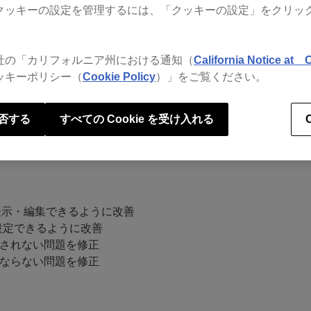
クッキーの設定を管理するには、「クッキーの設定」をクリッ
rdboxをアクティベートすることはできません)
社の「カリフォルニア州における通知（
California Notice at C
ッキーポリシー（
Cookie Policy
）」をご覧ください。
否する
すべての Cookie を受け入れる
表示・編集できるように改善
に設定できるように改善
されない問題を修正
ならない問題を修正