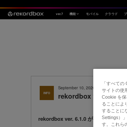
ver.7
機能
モバイル
クラウド
スタイル
House / Techno
Open Format
Mobile & Home
プロフェッショナル
「すべての 
September 10, 2020
サイトの使
INFO
rekordbox ver. 
Cookie
ることによ
することにな
rekordbox ver. 6.1.0 がリリース
Settin
す。これら