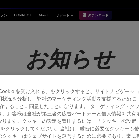
プラン
CONNECT
About
サポート
ダウンロード
インフォメーション
互換性
お知らせ
対応DJ機器
お知らせ
リリースノート
Hardware Unlock
機能対応表
USB Export
動作環境
Cookie を受け入れる」をクリックすると、サイトナビゲーシ
用状況を分析し、弊社のマーケティング活動を支援するために
6.1.0 がリリースされました。
 を保存することに同意したことになります。 ターゲティング・ク
り、お客様は当社が第三者の広告パートナーと個人情報を共有
ります。クッキーの設定を管理するには、「クッキーの設定（Co
されました。
gs）」をクリックしてください。当社は、厳密に必要なクッキーも
のクッキーはウェブサイトを運営するために必要であり、常に