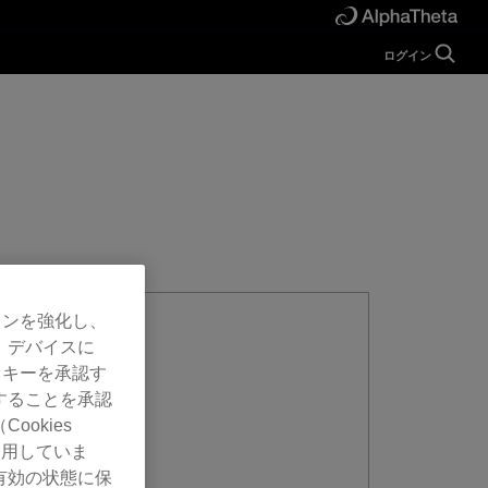
ログイン
ガイド
ヘルプ
マニュアル
FAQ
チュートリアル
お問い合わせ
開発者向け
Forum
ョンを強化し、
、デバイスに
ッキーを承認す
することを承認
okies
使用していま
有効の状態に保