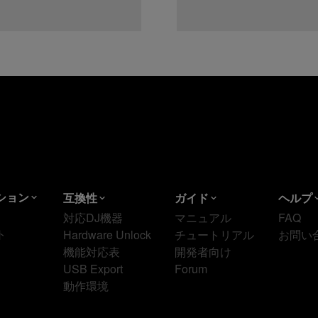
ション
互換性
ガイド
ヘルプ
対応DJ機器
マニュアル
FAQ
ト
Hardware Unlock
チュートリアル
お問い
機能対応表
開発者向け
USB Export
Forum
動作環境