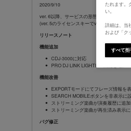
2020/9/10
たれます。
い。
ver. 6以降、サービスの形態が変わります。
(ver. 5のライセンスキーでver.6のreko
詳細は、当
および「ク
リリースノート
機能追加
すべて拒
CDJ-3000に対応
PRO DJ LINK LIGHTING機能を追加
機能改善
EXPORTモードにてフレーズ情報を
SEARCH MOBILEボタンを非表示
ストリーミング楽曲が演奏履歴に追加
ストリーミング楽曲が再生済み表示に
バグ修正