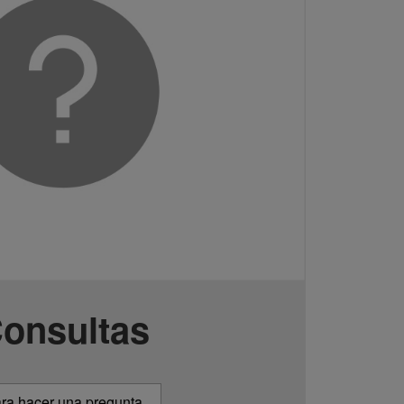
onsultas
ra hacer una pregunta