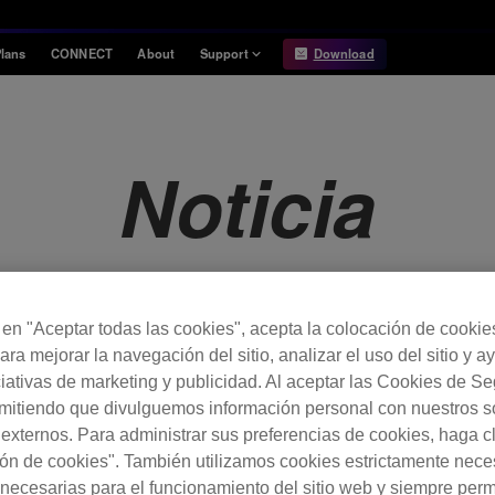
lans
CONNECT
About
Support
Download
Information
Compatibility
Information
Compatible DJ units
Noticia
Release Notes
Hardware Unlock
Hardware Diagrams
USB Export
System
Requirements
c en "Aceptar todas las cookies", acepta la colocación de cookie
ara mejorar la navegación del sitio, analizar el uso del sitio y a
rdbox ver. 6.1.0 .
ciativas de marketing y publicidad. Al aceptar las Cookies de S
rmitiendo que divulguemos información personal con nuestros s
s externos. Para administrar sus preferencias de cookies, haga c
ón de cookies". También utilizamos cookies estrictamente nece
necesarias para el funcionamiento del sitio web y siempre pe