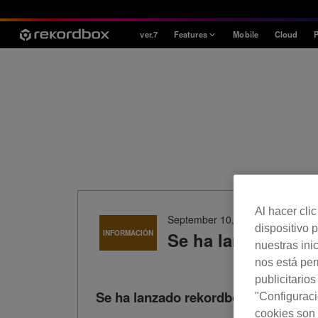
ver.7
Features
Mobile
Cloud
P
Style
House / Techno
Open Format
Mobile & Home
Professional
Al hacer cli
September 10, 2020
dispositivo p
INFORMACIÓN
Se ha lanzado reko
nuestras ini
nos está pe
publicitario
Se ha lanzado rekordbox ver. 6.1.0 .
"Configuraci
cookies son 