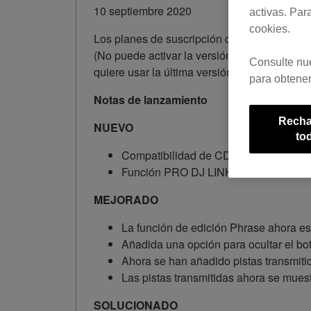
10 septiembre 2020
activas. Par
cookies.
Los planes de suscripción de la versión 6 d
(No puede activar la versión 6 de rekordbox 
Consulte nu
quiere usar la última versión de la aplicación
para obtener
Notas de lanzamiento
Recha
NUEVO
to
Compatibilidad de CDJ-3000 añadida.
Función PRO DJ LINK LIGHTING añad
MEJORADO
La función de edición Phrase ahora e
Añadida una opción para ocultar el 
Ahora se han añadido pistas transmitida
Las pistas transmitidas ahora se mues
SOLUCIONADO