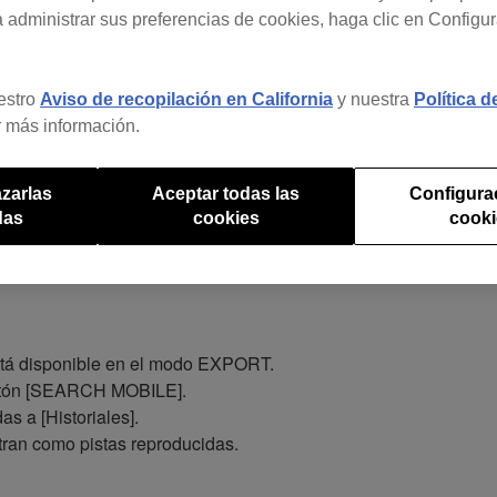
a administrar sus preferencias de cookies, haga clic en Configu
e rekordbox son diferentes.
con una clave de licencia de rekordbox dj . Deberá contratar un 
estro
Aviso de recopilación en California
y nuestra
Política 
.)
 más información.
zarlas
Aceptar todas las
Configura
das
cookies
cook
ida.
stá disponible en el modo EXPORT.
botón [SEARCH MOBILE].
s a [Historiales].
tran como pistas reproducidas.