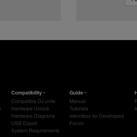
Compatibility
Guide
Compatible DJ units
Manual
s
Hardware Unlock
Tutorials
I
Hardware Diagrams
rekordbox for Developers
USB Export
Forum
System Requirements