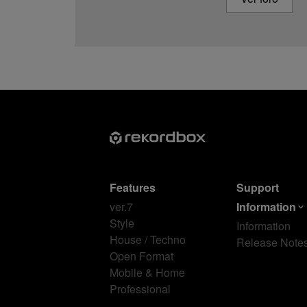
Features
Support
ver.7
Information
Style
Information
House / Techno
Release Note
Open Format
Mobile & Home
Professional