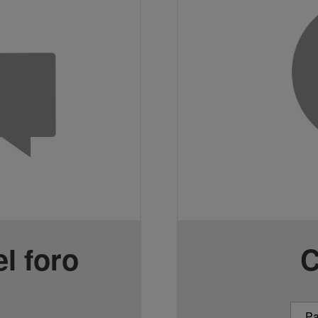
l foro
C
Pa