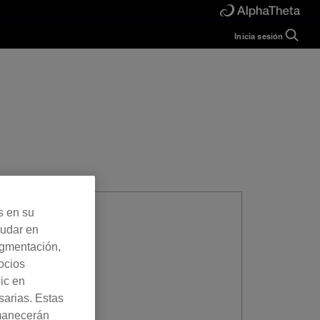
Inicia sesión
Guide
Help
Manual
FAQ
Tutorials
Inquiries
rekordbox for
Developers
Forum
s en su
yudar en
egmentación,
ocios
lic en
sarias. Estas
rmanecerán