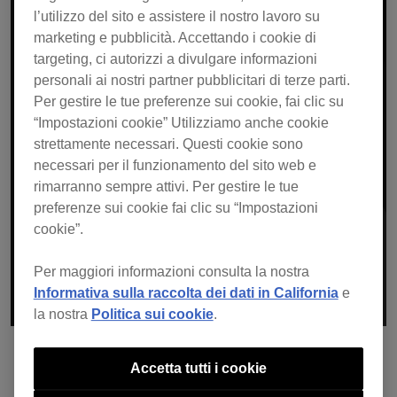
l’utilizzo del sito e assistere il nostro lavoro su
marketing e pubblicità. Accettando i cookie di
targeting, ci autorizzi a divulgare informazioni
personali ai nostri partner pubblicitari di terze parti.
L'offerta è terminata.
Per gestire le tue preferenze sui cookie, fai clic su
“Impostazioni cookie” Utilizziamo anche cookie
strettamente necessari. Questi cookie sono
Se hai già ricevuto un coupon, clicca
qui
necessari per il funzionamento del sito web e
per accedere e vedere i dettagli.
rimarranno sempre attivi. Per gestire le tue
preferenze sui cookie fai clic su “Impostazioni
cookie”.
Per maggiori informazioni consulta la nostra
Informativa sulla raccolta dei dati in California
e
la nostra
Politica sui cookie
.
Accetta tutti i cookie