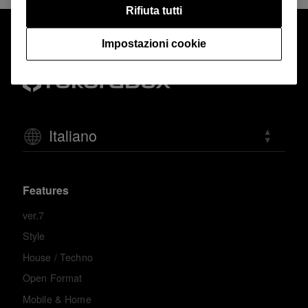
Rifiuta tutti
Impostazioni cookie
Italiano
Features
ver.7
Style
House / Techno
Open Format
Mobile & Home