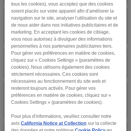
tous les cookies), vous acceptez que des cookies
soient placés sur votre appareil afin d'améliorer la
navigation sur le site, analyser l'utilisation du site et
Veuillez expliquer dans quelle condition
de nous aider dans nos initiatives publicitaires et de
le DRUM SWAP s’arrête
marketing. En acceptant les cookies de ciblage,
automatiquement.
vous nous autorisez à divulguer des informations
personnelles à nos partenaires publicitaires tiers.
Pour gérer vos préférences en matière de cookies,
Les fichiers audio capturés sur DRUM
cliquez sur « Cookies Settings » (paramètres de
CAPTURE ne peuvent pas être lus.
cookies). Nous utilisons également des cookies
strictement nécessaires. Ces cookies sont
nécessaires au fonctionnement du site web et
resteront toujours activés. Pour gérer vos
Les fichiers audio capturés sur DRUM
préférences en matière de cookies, cliquez sur «
CAPTURE ne peuvent pas être
Cookies Settings » (paramètres de cookies).
exportés.
Pour plus d'informations, veuillez consulter notre
avis
California Notice at Collection
sur la collecte
des données et notre politique
Cookie Policy
en