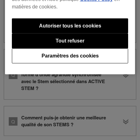
J’ai accidentellement supprimé les
matières de cookies.
préréglages d’usine pour le DRUM
SWAP depuis la collection (ou
supprimé le fichier audio). Que faire
Autoriser tous les cookies
pour les restaurer ?
Tout refuser
Paramètres des cookies
Où puis-je effectuer les réglages de
basculement pour l’affichage de la
forme d’onde agrandie synchronisée
avec le Stem sélectionné dans ACTIVE
STEM ?
Comment puis-je obtenir une meilleure
qualité de son STEMS ?