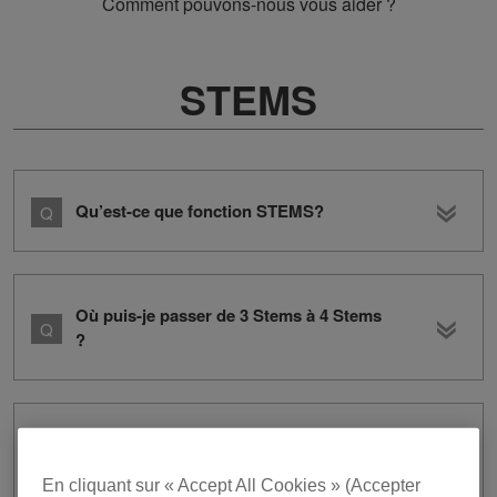
Comment pouvons-nous vous aider ?
STEMS
Qu’est-ce que fonction STEMS?
Où puis-je passer de 3 Stems à 4 Stems
?
Est-il possible d’utiliser 4 Stems sur un
matériel DJ ?
En cliquant sur « Accept All Cookies » (Accepter