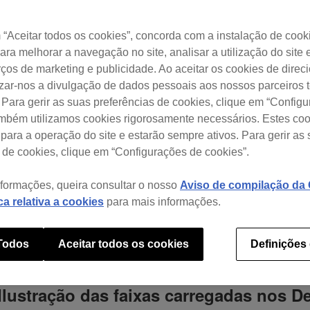
“Aceitar todos os cookies”, concorda com a instalação de cook
Com que precisa de ajuda?
para melhorar a navegação no site, analisar a utilização do site 
ços de marketing e publicidade. Ao aceitar os cookies de dire
izar-nos a divulgação de dados pessoais aos nossos parceiros t
 Para gerir as suas preferências de cookies, clique em “Config
ambém utilizamos cookies rigorosamente necessários. Estes co
para a operação do site e estarão sempre ativos. Para gerir as
 de cookies, clique em “Configurações de cookies”.
, o Intérprete e a Ilustração das faixa
nformações, queira consultar o nosso
Aviso de compilação da C
ica relativa a cookies
para mais informações.
 Todos
Aceitar todos os cookies
Definições
e Ilustração das faixas carregadas nos 