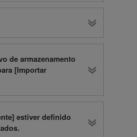
ivo de armazenamento
ra [Importar
te] estiver definido
tados.