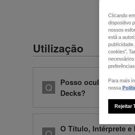
Clicando em 
dispositivo 
nossos esfor
está a autor
Utilização
publicidade.
cookies”. T
necessários 
preferências
Posso ocultar o Título
Para mais i
nossa
Polít
Decks?
Rejeitar
O Título, Intérprete 