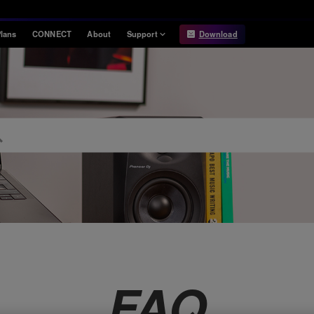
lans
CONNECT
About
Support
Download
Information
Compatibility
Information
Compatible DJ units
Release Notes
Hardware Unlock
Hardware Diagrams
USB Export
System
Requirements
FAQ