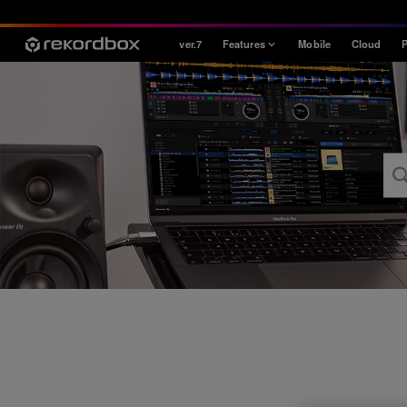
ver.7
Features
Mobile
Cloud
P
Style
House / Techno
Open Format
Mobile & Home
Professional