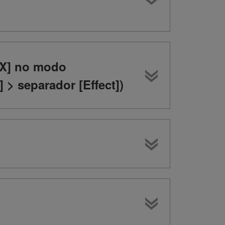
FX] no modo
> separador [Effect])