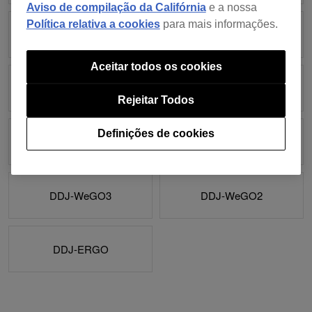
Aviso de compilação da Califórnia
e a nossa
Política relativa a cookies
para mais informações.
DDJ-SX
DDJ-SR
Aceitar todos os cookies
DDJ-SB2
DDJ-SB
Rejeitar Todos
Definições de cookies
DDJ-SP1
DDJ-WeGO4
DDJ-WeGO3
DDJ-WeGO2
DDJ-ERGO