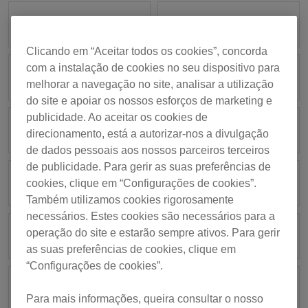
DDJ-FLX2
DDJ-REV7
Clicando em “Aceitar todos os cookies”, concorda
com a instalação de cookies no seu dispositivo para
DDJ-REV5
DDJ-RZX
melhorar a navegação no site, analisar a utilização
do site e apoiar os nossos esforços de marketing e
publicidade. Ao aceitar os cookies de
DDJ-RZ
DDJ-RX
direcionamento, está a autorizar-nos a divulgação
de dados pessoais aos nossos parceiros terceiros
de publicidade. Para gerir as suas preferências de
DDJ-RR
DDJ-RB
cookies, clique em “Configurações de cookies”.
Também utilizamos cookies rigorosamente
necessários. Estes cookies são necessários para a
operação do site e estarão sempre ativos. Para gerir
DDJ-XP2
DDJ-XP1
as suas preferências de cookies, clique em
“Configurações de cookies”.
DDJ-SZ
DDJ-SX2
Para mais informações, queira consultar o nosso