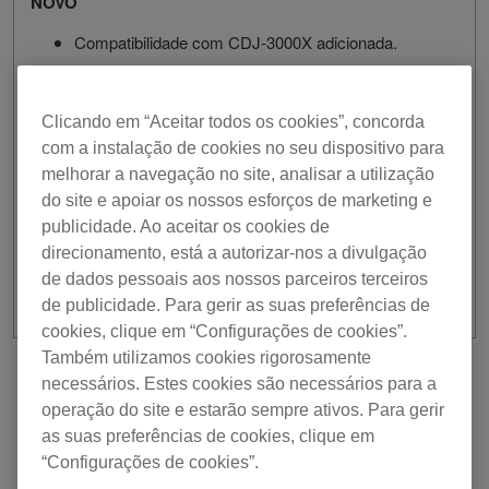
NOVO
Compatibilidade com CDJ-3000X adicionada.
CORRIGIDO
Por vezes, nem todas as listas de reprodução
Clicando em “Aceitar todos os cookies”, concorda
eram apresentadas no ecrã do equipamento de DJ
com a instalação de cookies no seu dispositivo para
ao usar a função LINK EXPORT.
melhorar a navegação no site, analisar a utilização
Estabilidade melhorada e correção de outros
do site e apoiar os nossos esforços de marketing e
problemas menores.
publicidade. Ao aceitar os cookies de
direcionamento, está a autorizar-nos a divulgação
de dados pessoais aos nossos parceiros terceiros
de publicidade. Para gerir as suas preferências de
cookies, clique em “Configurações de cookies”.
Também utilizamos cookies rigorosamente
Anterior
Voltar à lista
Seguinte
necessários. Estes cookies são necessários para a
operação do site e estarão sempre ativos. Para gerir
as suas preferências de cookies, clique em
“Configurações de cookies”.