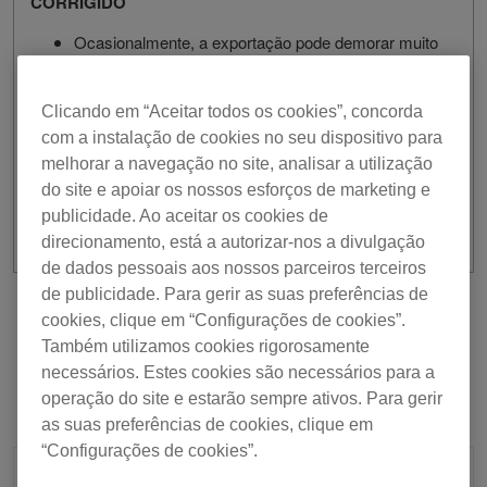
CORRIGIDO
Ocasionalmente, a exportação pode demorar muito
tempo.
Estabilidade melhorada e correção de outros
problemas menores.
Clicando em “Aceitar todos os cookies”, concorda
com a instalação de cookies no seu dispositivo para
melhorar a navegação no site, analisar a utilização
do site e apoiar os nossos esforços de marketing e
publicidade. Ao aceitar os cookies de
direcionamento, está a autorizar-nos a divulgação
de dados pessoais aos nossos parceiros terceiros
de publicidade. Para gerir as suas preferências de
Anterior
Voltar à lista
Seguinte
cookies, clique em “Configurações de cookies”.
Também utilizamos cookies rigorosamente
necessários. Estes cookies são necessários para a
operação do site e estarão sempre ativos. Para gerir
as suas preferências de cookies, clique em
“Configurações de cookies”.