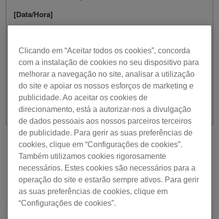
[Data/Hora]
14 de março, 2023 / Das 9:30 às 14:30 UTC
Pedimos desculpa por eventuais inconvenientes
Clicando em “Aceitar todos os cookies”, concorda
resultantes desta situação.
com a instalação de cookies no seu dispositivo para
Agradecemos a sua compreensão e apoio.
melhorar a navegação no site, analisar a utilização
do site e apoiar os nossos esforços de marketing e
publicidade. Ao aceitar os cookies de
direcionamento, está a autorizar-nos a divulgação
de dados pessoais aos nossos parceiros terceiros
de publicidade. Para gerir as suas preferências de
cookies, clique em “Configurações de cookies”.
Anterior
Voltar à lista
Seguinte
Também utilizamos cookies rigorosamente
necessários. Estes cookies são necessários para a
operação do site e estarão sempre ativos. Para gerir
as suas preferências de cookies, clique em
“Configurações de cookies”.