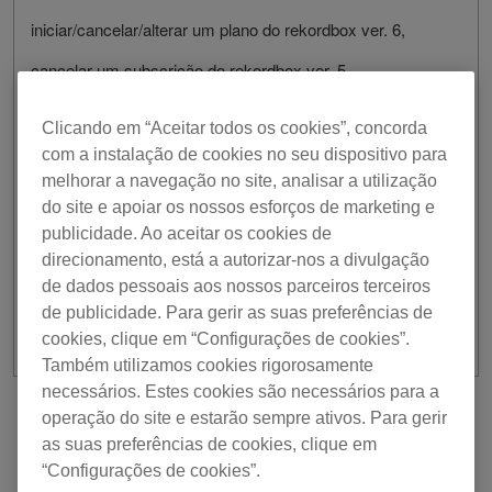
iniciar/cancelar/alterar um plano do rekordbox ver. 6,
cancelar um subscrição do rekordbox ver. 5.
[Data/Hora]
Clicando em “Aceitar todos os cookies”, concorda
6 de dezembro, 2022 / Das 9:30 às 14:30 UTC
com a instalação de cookies no seu dispositivo para
melhorar a navegação no site, analisar a utilização
Pedimos desculpa por eventuais inconvenientes
do site e apoiar os nossos esforços de marketing e
resultantes desta situação.
publicidade. Ao aceitar os cookies de
Agradecemos a sua compreensão e apoio.
direcionamento, está a autorizar-nos a divulgação
de dados pessoais aos nossos parceiros terceiros
de publicidade. Para gerir as suas preferências de
cookies, clique em “Configurações de cookies”.
Também utilizamos cookies rigorosamente
necessários. Estes cookies são necessários para a
operação do site e estarão sempre ativos. Para gerir
Anterior
Voltar à lista
Seguinte
as suas preferências de cookies, clique em
“Configurações de cookies”.