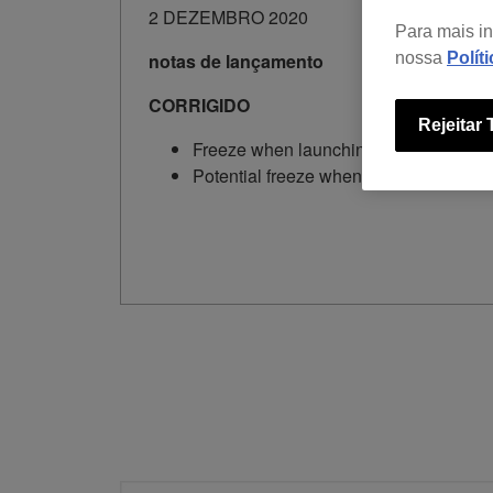
2 DEZEMBRO 2020
Para mais i
notas de lançamento
nossa
Polít
CORRIGIDO
Rejeitar
Freeze when launching rekordbox for the
Potential freeze when importing tracks 