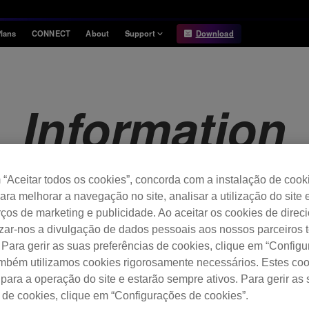
lans
CONNECT
About
Support
Download
Information
Compatibility
Information
Compatible DJ units
Information
Release Notes
Hardware Unlock
Hardware Diagrams
USB Export
System
“Aceitar todos os cookies”, concorda com a instalação de cook
Requirements
para melhorar a navegação no site, analisar a utilização do site 
ços de marketing e publicidade. Ao aceitar os cookies de dire
rdbox ver. 6.4.1 .
izar-nos a divulgação de dados pessoais aos nossos parceiros t
 Para gerir as suas preferências de cookies, clique em “Config
ambém utilizamos cookies rigorosamente necessários. Estes co
para a operação do site e estarão sempre ativos. Para gerir as
 de cookies, clique em “Configurações de cookies”.