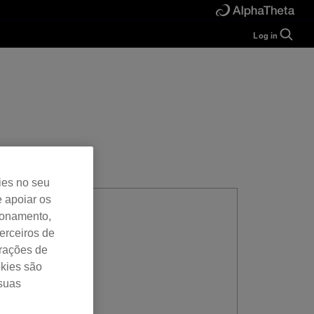
Log in
Guide
Help
Manual
FAQ
Tutorials
Inquiries
rekordbox for
Developers
Forum
ies no seu
e apoiar os
cionamento,
erceiros de
urações de
okies são
 suas