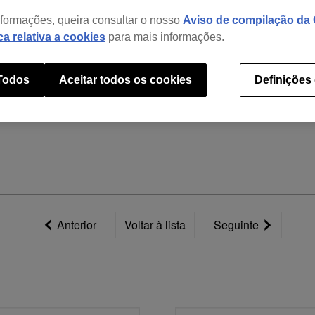
nformações, queira consultar o nosso
Aviso de compilação da C
ica relativa a cookies
para mais informações.
 Todos
Aceitar todos os cookies
Definições
 first time.
during track analysis.
Anterior
Voltar à lista
Seguinte