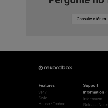
Consulte o fórum
Features
Support
ver.7
Information
Style
Information
House / Techno
Release Note