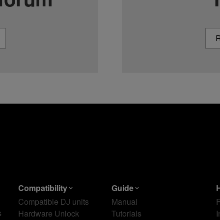
R
Compatibility
Guide
Compatible DJ units
Manual
s
Hardware Unlock
Tutorials
I