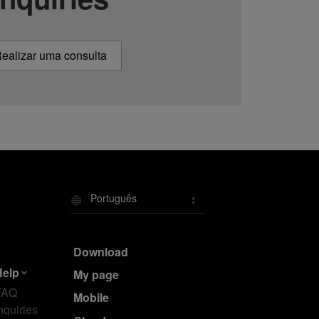
ealizar uma consulta
Português
Download
Help
My page
FAQ
Mobile
nquiries