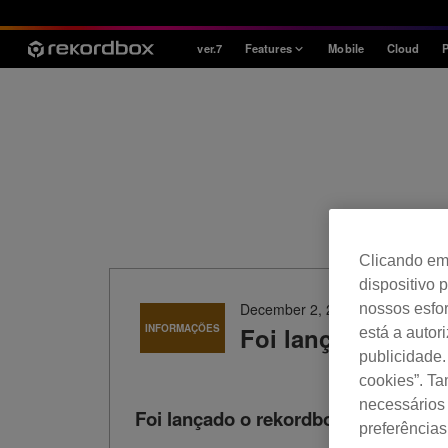
ver.7
Features
Mobile
Cloud
P
Style
House / Techno
Open Format
Mobile & Home
Professional
Clicando em 
dispositivo 
December 2, 2020
nossos esfor
INFORMAÇÕES
Foi lançado o reko
está a autor
publicidade.
cookies”. T
necessários 
Foi lançado o rekordbox ver. 6.4.1 .
preferências