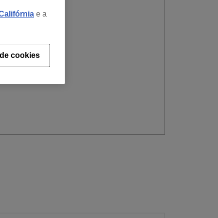
alifórnia
e a
 de cookies