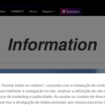
lans
CONNECT
About
Support
Download
Information
Compatibility
Information
Compatible DJ units
Information
Release Notes
Hardware Unlock
Hardware Diagrams
USB Export
System
Requirements
“Aceitar todos os cookies”, concorda com a instalação de cook
para melhorar a navegação no site, analisar a utilização do site 
ços de marketing e publicidade. Ao aceitar os cookies de dire
izar-nos a divulgação de dados pessoais aos nossos parceiros t