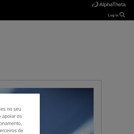
Log in
Guide
Help
Manual
FAQ
Tutorials
Inquiries
rekordbox for
Developers
Forum
ies no seu
e apoiar os
cionamento,
erceiros de