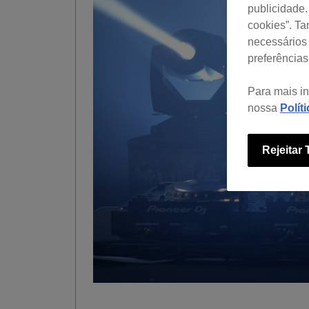
publicidade.
cookies”. T
necessários 
preferências
Para mais i
nossa
Polít
Rejeitar