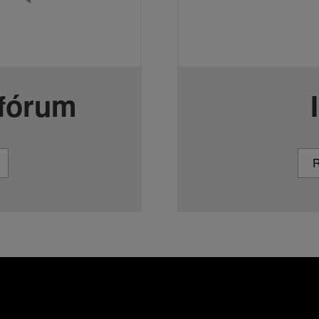
 fórum
R