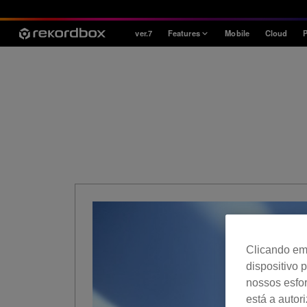
ver.7
Features
Mobile
Cloud
P
Style
House / Techno
Open Format
Mobile & Home
Professional
Clicando em 
dispositivo 
nossos esfor
está a autor