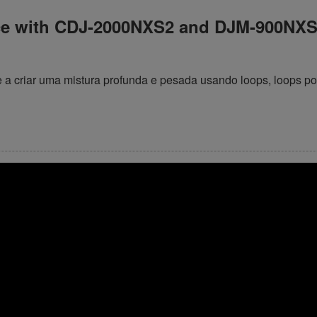
ce with CDJ-2000NXS2 and DJM-900NX
ne a criar uma mistura profunda e pesada usando loops, loops p