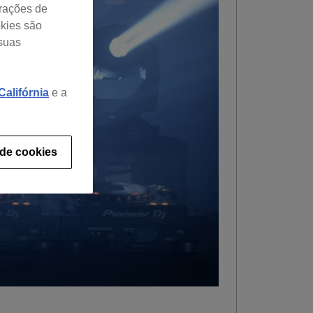
urações de
okies são
 suas
alifórnia
e a
 de cookies