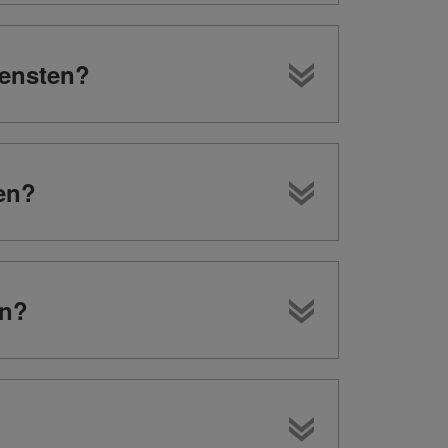
iensten?
en?
en?