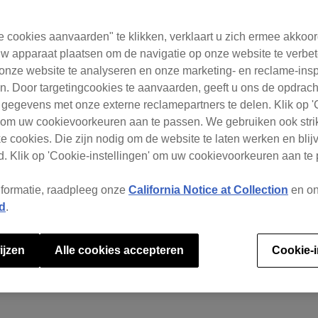
e cookies aanvaarden" te klikken, verklaart u zich ermee akkoo
Waar kunnen we je mee helpen?
w apparaat plaatsen om de navigatie op onze website te verbet
onze website te analyseren en onze marketing- en reclame-ins
. Door targetingcookies te aanvaarden, geeft u ons de opdrac
 gegevens met onze externe reclamepartners te delen. Klik op '
' om uw cookievoorkeuren aan te passen. We gebruiken ook stri
e cookies. Die zijn nodig om de website te laten werken en blijv
. Klik op 'Cookie-instellingen' om uw cookievoorkeuren aan te
sten worden ondersteund door rekordb
nformatie, raadpleeg onze
California Notice at Collection
en o
d
.
ijzen
Alle cookies accepteren
Cookie-i
eperkingen bij het gebruik van streami