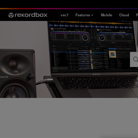
ver.7
Features
Mobile
Cloud
P
Style
House / Techno
Open Format
Mobile & Home
Professional