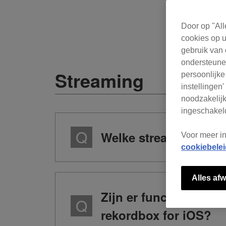
Door op "All
cookies op u
gebruik van 
ondersteunen
Streaming
persoonlijke
instellingen
noodzakelijk
ingeschakeld
Welke streamingdien
Voor meer i
cookiebelei
Alles afw
Zijn er functionele b
rekordbox for iOS?