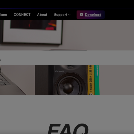
lans
CONNECT
About
Support
Download
Information
Compatibility
Information
Compatible DJ units
Release Notes
Hardware Unlock
Hardware Diagrams
USB Export
System
Requirements
FAQ