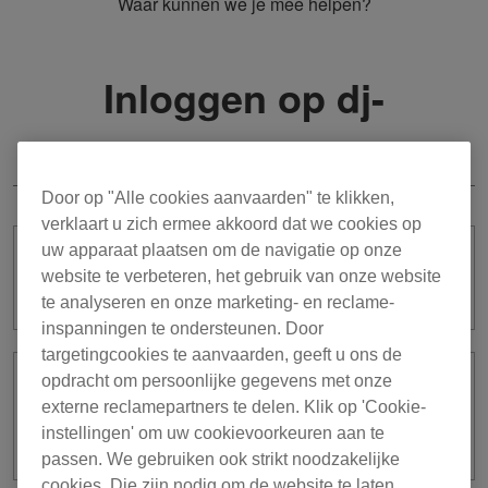
Waar kunnen we je mee helpen?
Inloggen op dj-
apparatuur
Door op "Alle cookies aanvaarden" te klikken,
verklaart u zich ermee akkoord dat we cookies op
uw apparaat plaatsen om de navigatie op onze
Wat kan ik doen als ik me inlog bij dj-
website te verbeteren, het gebruik van onze website
apparatuur?
te analyseren en onze marketing- en reclame-
inspanningen te ondersteunen. Door
targetingcookies te aanvaarden, geeft u ons de
opdracht om persoonlijke gegevens met onze
Is er een verband tussen het inloggen
externe reclamepartners te delen. Klik op 'Cookie-
op dj-apparatuur en rekordbox for
instellingen' om uw cookievoorkeuren aan te
iOS/Android?
passen. We gebruiken ook strikt noodzakelijke
cookies. Die zijn nodig om de website te laten