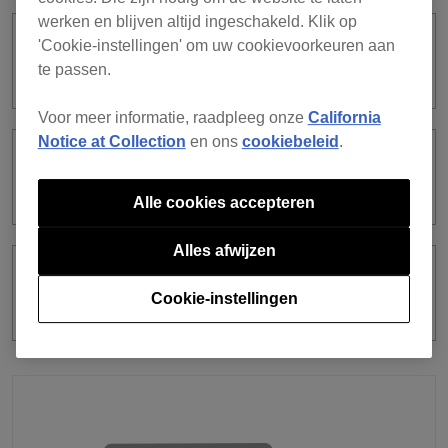
werken en blijven altijd ingeschakeld. Klik op
'Cookie-instellingen' om uw cookievoorkeuren aan
Hoe logt u in op dj-apparatuur met een
QR-code?
te passen.
Voor meer informatie, raadpleeg onze
California
Notice at Collection
en ons
cookiebeleid
.
Hoe log ik in door mijn mobiel apparaat
boven de dj-apparatuur te houden?
Alle cookies accepteren
Alles afwijzen
Welke dj-apparatuur kan worden
Cookie-instellingen
gebruikt om in te loggen?