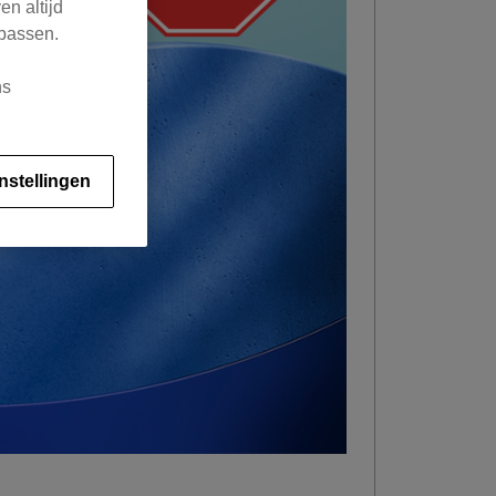
en altijd
 passen.
ns
nstellingen