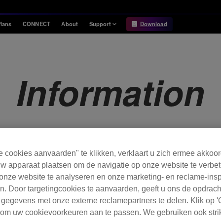
lans
CONNECT
About
Support
Download
Information
Compatibility
Information
Compatible DJ units
Information
Release Notes
Hardware Unlock
Hardware Diagrams
USB Export
System
Requirements
e cookies aanvaarden" te klikken, verklaart u zich ermee akkoo
w apparaat plaatsen om de navigatie op onze website te verbet
onze website te analyseren en onze marketing- en reclame-ins
. Door targetingcookies te aanvaarden, geeft u ons de opdrac
 gegevens met onze externe reclamepartners te delen. Klik op '
' om uw cookievoorkeuren aan te passen. We gebruiken ook stri