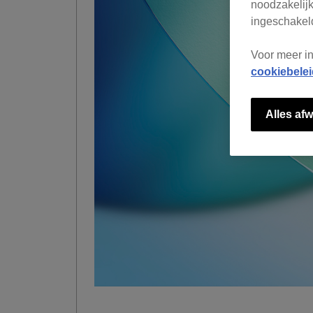
noodzakelijk
ingeschakeld
Voor meer i
cookiebelei
Alles afw