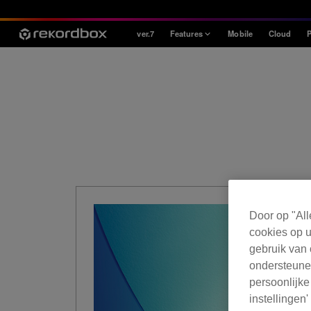
ver.7
Features
Mobile
Cloud
P
Style
House / Techno
Open Format
Mobile & Home
Professional
Door op "All
cookies op u
gebruik van 
ondersteunen
persoonlijke
instellingen