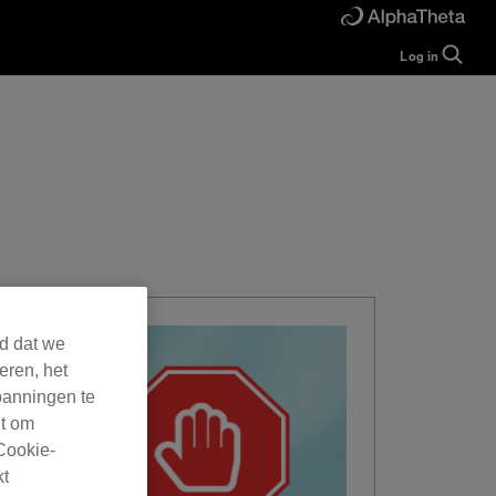
Log in
Guide
Help
Manual
FAQ
Tutorials
Inquiries
rekordbox for
Developers
Forum
rd dat we
eren, het
panningen te
ht om
Cookie-
kt