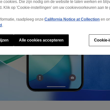
e cookies. Die zijn nodig om de website te laten werken en blijv
. Klik op 'Cookie-instellingen' om uw cookievoorkeuren aan te
nformatie, raadpleeg onze
California Notice at Collection
en o
d
.
ijzen
Alle cookies accepteren
Cookie-i