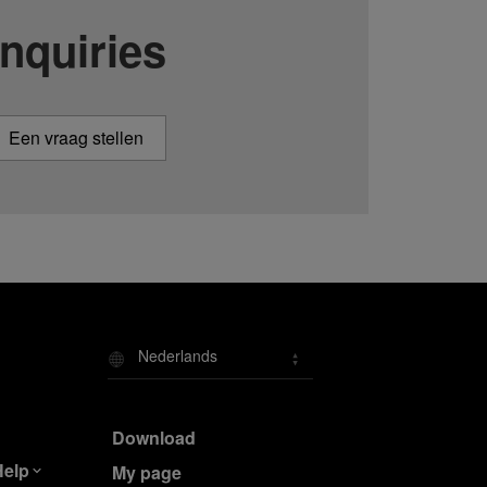
Inquiries
Een vraag stellen
Nederlands
Download
Help
My page