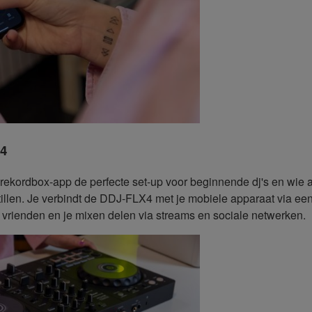
X4
ordbox-app de perfecte set-up voor beginnende dj's en wie al
tillen. Je verbindt de DDJ‑FLX4 met je mobiele apparaat via e
t vrienden en je mixen delen via streams en sociale netwerken.