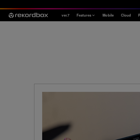
ver.7
Features
Mobile
Cloud
P
Style
House / Techno
Open Format
Mobile & Home
Professional