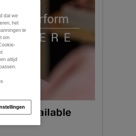
rd dat we
eren, het
panningen te
ht om
Cookie-
kt
en altijd
 passen.
ns
nstellingen