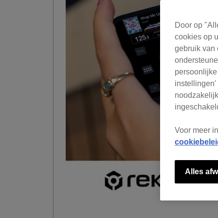
Door op "All
cookies op u
gebruik van 
ondersteunen
persoonlijke
instellingen
noodzakelijk
ingeschakeld
Voor meer i
cookiebelei
Alles afw