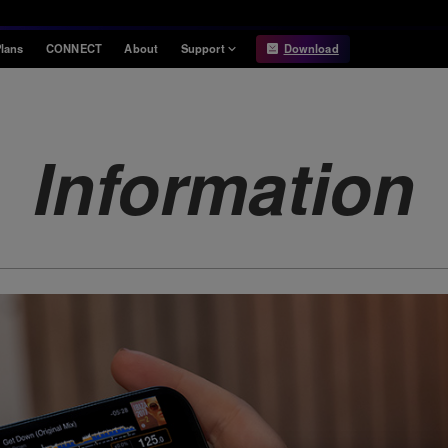
lans
CONNECT
About
Support
Download
Information
Compatibility
Information
Compatible DJ units
Information
Release Notes
Hardware Unlock
Hardware Diagrams
USB Export
System
Requirements