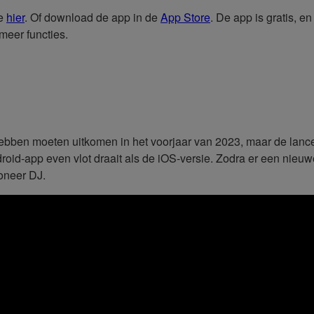
je
hier
. Of download de app in de
App Store
. De app is gratis, 
meer functies.
 hebben moeten uitkomen in het voorjaar van 2023, maar de lanc
Android-app even vlot draait als de iOS-versie. Zodra er een ni
oneer DJ.