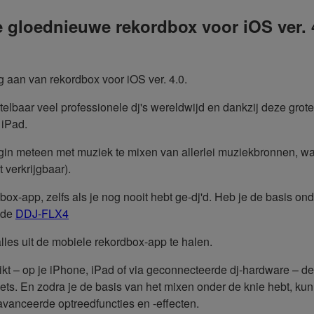
 gloednieuwe rekordbox voor iOS ver. 
 aan van rekordbox voor iOS ver. 4.0.
ontelbaar veel professionele dj's wereldwijd en dankzij deze gro
 iPad.
gin meteen met muziek te mixen van allerlei muziekbronnen, w
verkrijgbaar).
ox-app, zelfs als je nog nooit hebt ge-dj'd. Heb je de basis on
s de
DDJ-FLX4
alles uit de mobiele rekordbox-app te halen.
t – op je iPhone, iPad of via geconnecteerde dj-hardware – de 
sets. En zodra je de basis van het mixen onder de knie hebt, ku
avanceerde optreedfuncties en -effecten.