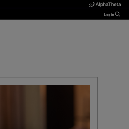
Log in
Guide
Help
Manual
FAQ
Tutorials
Inquiries
rekordbox for
Developers
Forum