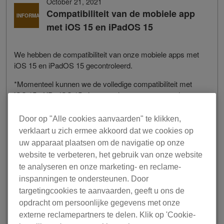
October 21, 2021
Compatibiliteit van de mobiele app
INFORMATIE
met iOS 15 en iPadOS 15
We hebben de compatibiliteit van onze mobiele apps met
iOS 15 en iPadOS 15 gecontroleerd.
*Momenteel kunnen we de volledige compatibiliteit met
iOS 15 of iPadOS 15 niet voor al onze apps garanderen.
*Surf naar de
website van Apple
voor meer informatie
over iOS 15 and iPadOS 15.
Door op "Alle cookies aanvaarden" te klikken,
*Klik
hier
voor meer informatie over de compatibiliteit met
verklaart u zich ermee akkoord dat we cookies op
macOS Monterey.
uw apparaat plaatsen om de navigatie op onze
website te verbeteren, het gebruik van onze website
rekordbox voor iOS :
Controle afgerond
te analyseren en onze marketing- en reclame-
*2
DJM-REC :
Controle afgerond
inspanningen te ondersteunen. Door
*1*2
RMX-1000 voor iPad :
Controle afgerond
targetingcookies te aanvaarden, geeft u ons de
WeDJ voor iPhone :
Controle afgerond
opdracht om persoonlijke gegevens met onze
WeDJ voor iPad :
Controle afgerond
externe reclamepartners te delen. Klik op 'Cookie-