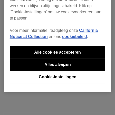
er verschijnt een foutmelding waarin wordt
werken en blijven altijd ingeschakeld. Klik op
aangegeven dat een andere Pioneer dj-account
'Cookie-instellingen' om uw cookievoorkeuren aan
wordt gebruikt terwijl er is ingelogd met dezelfde
te passen.
account.
Stabiliteit verbeterd en andere kleine probleempjes
Voor meer informatie, raadpleeg onze
California
opgelost.
Notice at Collection
en ons
cookiebeleid
.
Alle cookies accepteren
Alles afwijzen
voorgaand
Terug naar lijst
Cookie-instellingen
volgende