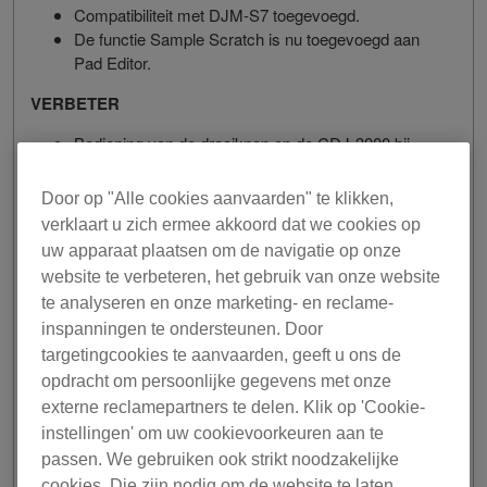
Compatibiliteit met DJM-S7 toegevoegd.
De functie Sample Scratch is nu toegevoegd aan
Pad Editor.
VERBETER
Bediening van de draaiknop op de CDJ-3000 bij
verbinding in HID-modus.
De geluidskwaliteit wanneer een muziekstuk met
Door op "Alle cookies aanvaarden" te klikken,
een hoog geluidsniveau wordt bewerkt in de Edit-
verklaart u zich ermee akkoord dat we cookies op
modus en wordt weergegeven als audiobestand.
uw apparaat plaatsen om de navigatie op onze
website te verbeteren, het gebruik van onze website
OPGELOST
te analyseren en onze marketing- en reclame-
Af en toe verscheen een rode meldingsbadge op de
inspanningen te ondersteunen. Door
knop MY PAGE of werd een waarschuwingsbericht
targetingcookies te aanvaarden, geeft u ons de
getoond wanneer een Hardware Unlock-apparaat
opdracht om persoonlijke gegevens met onze
werd aangesloten.
externe reclamepartners te delen. Klik op 'Cookie-
De grid-informatie van muziekstukken kan worden
instellingen' om uw cookievoorkeuren aan te
overschreven wanneer u [Nieuwe
passen. We gebruiken ook strikt noodzakelijke
analysegegevens toevoegen] uitvoert.
Kan af en toe Mobile Library Sync niet gebruiken en
cookies. Die zijn nodig om de website te laten