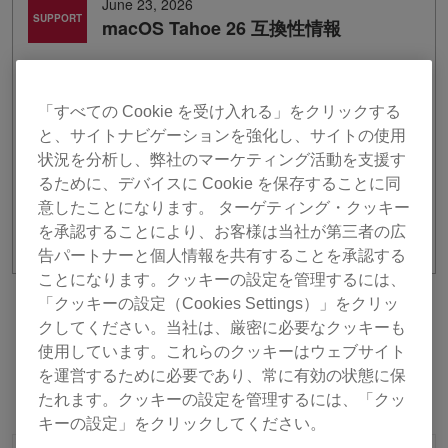
June 23, 2026
SUPPORT
macOS Tahoe 26 互換性情報
macOS Tahoe 26 にてソフトウェア、ハードウェア製品
の互換性確認が完了しました。
「すべての Cookie を受け入れる」をクリックする
と、サイトナビゲーションを強化し、サイトの使用
検証結果は
こちら
からご確認ください。
状況を分析し、弊社のマーケティング活動を支援す
iOS 26については
こちら
るために、デバイスに Cookie を保存することに同
iPadOS 26については
こちら
意したことになります。 ターゲティング・クッキー
を承認することにより、お客様は当社が第三者の広
告パートナーと個人情報を共有することを承認する
ことになります。クッキーの設定を管理するには、
「クッキーの設定（Cookies Settings）」をクリッ
前へ
リストに戻る
次へ
クしてください。当社は、厳密に必要なクッキーも
使用しています。これらのクッキーはウェブサイト
を運営するために必要であり、常に有効の状態に保
たれます。クッキーの設定を管理するには、「クッ
キーの設定」をクリックしてください。